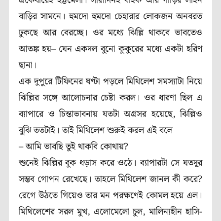
একেবারেই হট্টমেলা। সারাদিনই বাইক আর গাড়ির লাইন
বাড়ির সামনে। হুমদো হুমদো চেহারার লোকজন অনবরত
ঢুকছে আর বেরচ্ছে। ওর মধ্যে ঝিল্লি থাকবে ভাবতেও
আতঙ্ক হয়– যেন একদল বুনো কুকুরের মধ্যে একটা হরিণ
ছানা।
এক দুপুরে টিফিনের ঘণ্টা পড়লে মিথিলেশ সমস্যাটা নিয়ে
ঝিল্লির সঙ্গে আলোচনার চেষ্টা করল। ওর ধারণা ছিল এ
ব্যাপারে ও চিন্তাভাবনায় যতটা অগ্রসর হয়েছে, ঝিল্লিও
বুঝি ততটাই। তাই মিথিলেশ শুরুই করল এই বলে
– আমি ভাবছি তুই থাকবি কোথায়?
শুনেই ঝিল্লির বুক ধড়াস করে ওঠে। ব্যাপারটা সে যতদূর
সম্ভব গোপন রেখেছে। তাহলে মিথিলেশ জানল কী করে?
রেগে উঠতে গিয়েও তার মন পরক্ষণেই কোমল হয়ে এল।
মিথিলেশের সরল মুখ, এলোমেলো চুল, মালিন্যহীন হাসি-