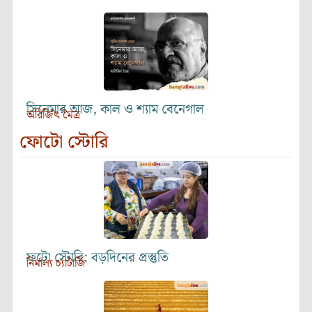
সিনেমার আজ, কাল ও শ্যাম বেনেগাল
অরিজিৎ মৈত্র
ফোটো স্টোরি
ফটো স্টোরি: বড়দিনের প্রস্তুতি
নির্মাল্য চ্যাটার্জি