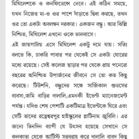
মিথিলেশকে ও কনফিডেন্সে নেবে। এই কঠিন সময়ে,
যখন নিজের মা-ও ওর পাশে দাঁড়াতে দ্বিধা করছে, তখন
ওর তো একটা অবলম্বন দরকার। একজন বন্ধু। আর ঝিল্লি
নিশ্চিত, মিথিলেশ এখনো ওকে ভালবাসে।
এই জায়গাটায় এসে মিথিলেশ একটু দমে যায়। সত্যি
বলতে কি, চাকরি পাবার পর থেকেই সে একটা ঘোরের
মধ্যে রয়েছে। সেই কলেজ ছাড়ার পর থেকে প্রায় পনেরো
বছরের অনিশ্চিত উপার্জনের জীবনে সে তো কত কিছু
করেছে। টিউশনি, বন্ধুদের সঙ্গে সার্জিকাল গুডসের
ব্যবসা,জমি বাড়ির দালালি,এমনকী ইভেন্ট ম্যানেজমেন্ট
পর্যন্ত। যদিও শেষ পেশাটি একটিমাত্র ইভেন্টকে ঘিরে এবং
সেটি তাদের রত্নেশ্বরপুর হাইস্কুলের প্লাটিনাম জুবিলি। এর
জন্যে তিনদিন ব্যাপী যে উৎসব হয়েছে সেখানে সে
কলকাতা থেকে আর্টিস্ট সরবরাহ করে দালালি বাবদ কিছু