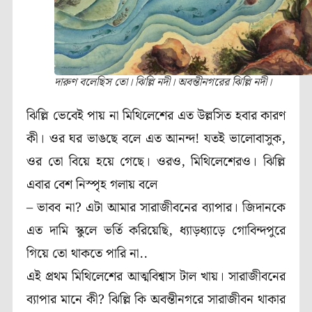
দারুণ বলেছিস তো। ঝিল্লি নদী। অবন্তীনগরের ঝিল্লি নদী।
ঝিল্লি ভেবেই পায় না মিথিলেশের এত উল্লসিত হবার কারণ
কী। ওর ঘর ভাঙছে বলে এত আনন্দ! যতই ভালোবাসুক,
ওর তো বিয়ে হয়ে গেছে। ওরও, মিথিলেশেরও। ঝিল্লি
এবার বেশ নিস্পৃহ গলায় বলে
– ভাবব না? এটা আমার সারাজীবনের ব্যাপার। জিদানকে
এত দামি স্কুলে ভর্তি করিয়েছি, ধ্যাড়ধ্যাড়ে গোবিন্দপুরে
গিয়ে তো থাকতে পারি না..
এই প্রথম মিথিলেশের আত্মবিশ্বাস টাল খায়। সারাজীবনের
ব্যাপার মানে কী? ঝিল্লি কি অবন্তীনগরে সারাজীবন থাকার