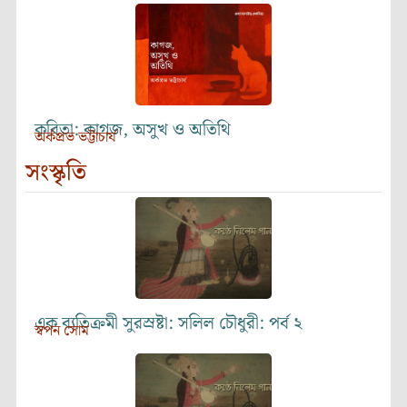
কবিতা: কাগজ, অসুখ ও অতিথি
অর্কপ্রভ ভট্টাচার্য
সংস্কৃতি
এক ব্যতিক্রমী সুরস্রষ্টা: সলিল চৌধুরী: পর্ব ২
স্বপন সোম