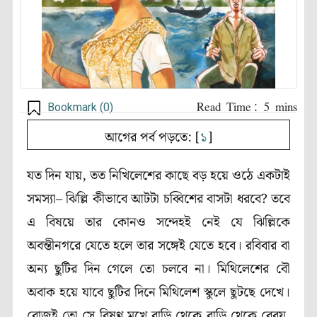
Bookmark (
0
)
আগের পর্ব পড়তে: [
১
]
যত দিন যায়, তত নিখিলেশের কাছে বড় হয়ে ওঠে একটাই
সমস্যা– ঝিল্লি কীভাবে আটটা চব্বিশের বাসটা ধরবে? তবে
এ বিষয়ে তার কোনও সন্দেহই নেই যে ঝিল্লিকে
অবন্তীনগরে যেতে হলে তার সঙ্গেই যেতে হবে। রবিবার বা
অন্য ছুটির দিন গেলে তো চলবে না। মিথিলেশের বৌ
অবাক হয়ে যাবে ছুটির দিনে মিথিলেশ স্কুলে ছুটছে দেখে
।
রোজই তো সে বিষণ্ণ মুখে বাড়ি থেকে বাড়ি থেকে বেরয়,