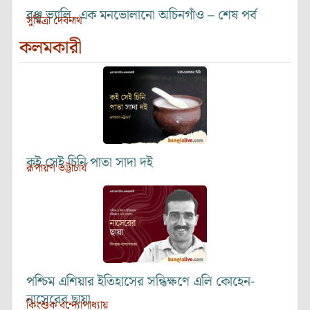
রঞ্জু ভ্যালি, এক মনভোলানো অচিনগাঁও – শেষ পর্ব
সুমিত্রা দেবনাথ
কলমকারী
কই সেই চিনি পাতা সাদা দই
রূপায়ণ ভট্টাচার্য
পশ্চিম এশিয়ার ইতিহাসের সন্ধিক্ষণে এলি কোহেন-
নাসেরের ছায়া
কিংশুক বন্দ্যোপাধ্যায়