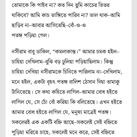
তোমাকে কি পাইব না? কত দিন তুমি কাচের ভিতর
থাকিবে? আমি কাচ ভাঙ্গিতে পারিব না? ভাল থাক–আমি
ছাড়িব না–আবার আসিতেছি–বোঁ-ও-ও
পতঙ্গ পড়িয়া গেল।
নসীরাম বাবু ডাকিল, “কমলাকান্ত।” আমার চমক হইল–
চাহিয়া দেখিলাম–বুঝি বড় ঢুলিয়া পড়িয়াছিলাম। কিন্তু
চাহিয়া দেখিয়া নসীরামকে চিনিতে পারিলাম না–দেখিলাম,
মনে হইল, একটা বৃহৎ পতঙ্গ বালিশ ঠেসান দিয়া তামাকু
টানিতেছে। সে কথা কহিতে লাগিল–আমার বোধ হইতে
লাগিল যে, সে চোঁ বোঁ করিয়া কি বলিতেছে। এখন হইতে
আমার বোধ হইতে লাগিল যে, মনুষ্য মাত্রেই পতঙ্গ।
সকলেরই এক একটি বহ্নি আছে–সকলেই সেই বহ্নিতে
পুড়িয়া মরিতে চাহে, সকলেই মনে করে, সেই বহ্নিতে