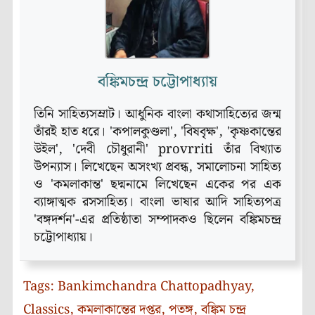
বঙ্কিমচন্দ্র চট্টোপাধ্যায়
তিনি সাহিত্যসম্রাট। আধুনিক বাংলা কথাসাহিত্যের জন্ম
তাঁরই হাত ধরে। 'কপালকুণ্ডলা', 'বিষবৃক্ষ', 'কৃষ্ণকান্তের
উইল', 'দেবী চৌধুরানী' provrriti তাঁর বিখ্যাত
উপন্যাস। লিখেছেন অসংখ্য প্রবন্ধ, সমালোচনা সাহিত্য
ও 'কমলাকান্ত' ছদ্মনামে লিখেছেন একের পর এক
ব্যাঙ্গাত্মক রসসাহিত্য। বাংলা ভাষার আদি সাহিত্যপত্র
'বঙ্গদর্শন'-এর প্রতিষ্ঠাতা সম্পাদকও ছিলেন বঙ্কিমচন্দ্র
চট্টোপাধ্যায়।
Tags:
Bankimchandra Chattopadhyay
,
Classics
,
কমলাকান্তের দপ্তর
,
পতঙ্গ
,
বঙ্কিম চন্দ্র