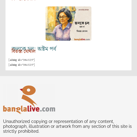
জলকে চল: অষ্টম পর্ব
বিতস্তা ঘোষাল
[adning id="384325"]
[adning id="384325"]
Unauthorized copying or representation of any content,
photograph, illustration or artwork from any section of this site is
strictly prohibited.