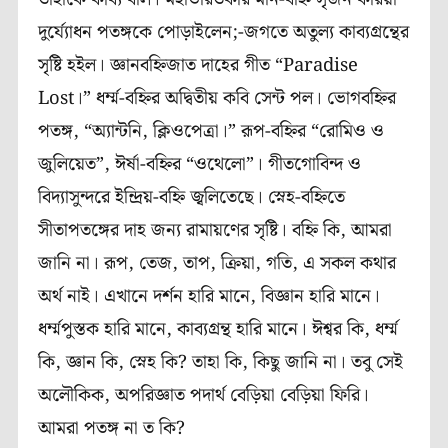
দুর্য্যোধন পতঙ্গকে পোড়াইলেন;-জগতে অতুল্য কাব্যগ্রন্থের
সৃষ্টি হইল। জ্ঞানবহ্নিজাত দাহের গীত “Paradise
Lost।” ধর্ম্ম-বহ্নির অদ্বিতীয় কবি সেন্ট পল। ভোগবহ্নির
পতঙ্গ, “অ্যান্টনি, ক্লিওপেত্রা।” রূপ-বহ্নির “রোমিও ও
জুলিয়েত”, ঈর্ষা-বহ্নির “ওথেলো”। গীতগোবিন্দ ও
বিদ্যাসুন্দরে ইন্দ্রিয়-বহ্নি জ্বলিতেছে। স্নেহ-বহ্নিতে
সীতাপতঙ্গের দাহ জন্য রামায়ণের সৃষ্টি। বহ্নি কি, আমরা
জানি না। রূপ, তেজ, তাপ, ক্রিয়া, গতি, এ সকল কথার
অর্থ নাই। এখানে দর্শন হারি মানে, বিজ্ঞান হারি মানে।
ধর্ম্মপুস্তক হারি মানে, কাব্যগ্রন্থ হারি মানে। ঈশ্বর কি, ধর্ম্ম
কি, জ্ঞান কি, স্নেহ কি? তাহা কি, কিছু জানি না। তবু সেই
অলৌকিক, অপরিজ্ঞাত পদার্থ বেড়িয়া
বেড়িয়া
ফিরি।
আমরা পতঙ্গ না ত কি?