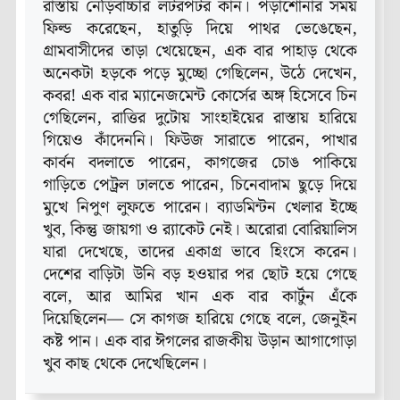
রাস্তায় নেড়িবাচ্চার লটরপটর কান। পড়াশোনার সময়
ফিল্ড করেছেন, হাতুড়ি দিয়ে পাথর ভেঙেছেন,
গ্রামবাসীদের তাড়া খেয়েছেন, এক বার পাহাড় থেকে
অনেকটা হড়কে পড়ে মুচ্ছো গেছিলেন, উঠে দেখেন,
কবর! এক বার ম্যানেজমেন্ট কোর্সের অঙ্গ হিসেবে চিন
গেছিলেন, রাত্তির দুটোয় সাংহাইয়ের রাস্তায় হারিয়ে
গিয়েও কাঁদেননি। ফিউজ সারাতে পারেন, পাখার
কার্বন বদলাতে পারেন, কাগজের চোঙ পাকিয়ে
গাড়িতে পেট্রল ঢালতে পারেন, চিনেবাদাম ছুড়ে দিয়ে
মুখে নিপুণ লুফতে পারেন। ব্যাডমিন্টন খেলার ইচ্ছে
খুব, কিন্তু জায়গা ও র‌্যাকেট নেই। অরোরা বোরিয়ালিস
যারা দেখেছে, তাদের একাগ্র ভাবে হিংসে করেন।
দেশের বাড়িটা উনি বড় হওয়ার পর ছোট হয়ে গেছে
বলে, আর আমির খান এক বার কার্টুন এঁকে
দিয়েছিলেন— সে কাগজ হারিয়ে গেছে বলে, জেনুইন
কষ্ট পান। এক বার ঈগলের রাজকীয় উড়ান আগাগোড়া
খুব কাছ থেকে দেখেছিলেন।