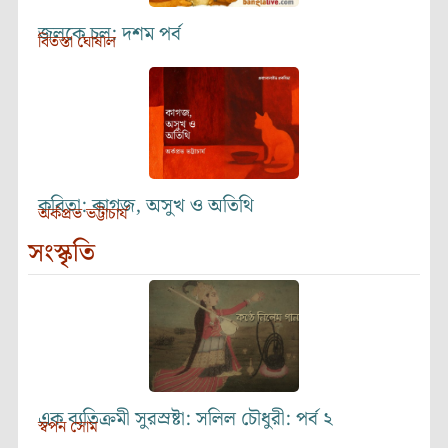
জলকে চল: দশম পর্ব
বিতস্তা ঘোষাল
কবিতা: কাগজ, অসুখ ও অতিথি
অর্কপ্রভ ভট্টাচার্য
সংস্কৃতি
এক ব্যতিক্রমী সুরস্রষ্টা: সলিল চৌধুরী: পর্ব ২
স্বপন সোম