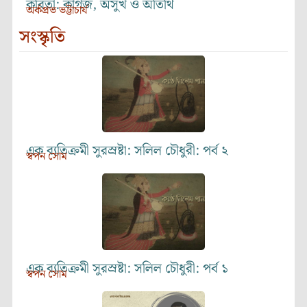
কবিতা: কাগজ, অসুখ ও অতিথি
অর্কপ্রভ ভট্টাচার্য
সংস্কৃতি
এক ব্যতিক্রমী সুরস্রষ্টা: সলিল চৌধুরী: পর্ব ২
স্বপন সোম
এক ব্যতিক্রমী সুরস্রষ্টা: সলিল চৌধুরী: পর্ব ১
স্বপন সোম