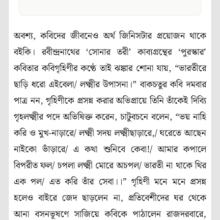
অবশ্য, কবিদের জীবনেও অর্থ জিনিসটার প্রয়োজন থাকে
বইকি। রবীন্দ্রনাথের ‘সোনার তরী’ কাব্যগ্রন্থের ‘পুরস্কার’
কবিতার কবিগৃহিণীর কণ্ঠে তাই ঝঙ্কার শোনা যায়, “ভারতীরে
ছাড়ি ধরো এইবেলা/ লক্ষ্মীর উপাসনা।” বাকচতুর কবি দমবার
পাত্র নন, গৃহিণীকে প্রসন্ন করার অভিপ্রায়ে তিনি তাঁকেই দিব্যি
গৃহলক্ষ্মীর পদে অভিষিক্ত করেন, চাটুবচনে বলেন, “ভয় নাহি
করি ও মুখ-নাড়ারে/ লক্ষ্মী সদয় লক্ষ্মীছাড়ারে,/ ঘরেতে আছেন
নাইকো ভাঁড়ারে/ এ কথা শুনিবে কেবা!/ আমার কপালে
বিপরীত ফল/ চপলা লক্ষ্মী মোরে অচপল/ ভারতী না থাকে থির
এক পল/ এত করি তাঁর সেবা।।” গৃহিণী মনে মনে প্রসন্ন
হলেও বাইরে জেদ ছাড়লেন না, প্রতিবেশীদের ঘর থেকে
আনা বসনভূষণে সাজিয়ে কবিকে পাঠালেন রাজদরবারে,