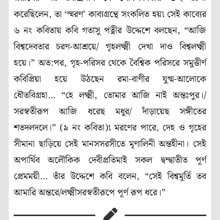
করেছিলেন, তা ‘স্মরণ’ কাব্যগ্রন্থে সংকলিত হয়৷ সেই কাব্যের
৬ নং কবিতায় কবি গতাসু পত্নীর উদ্দেশে বলছেন, “আজি
বিশ্বদেবতার চরণ-আশ্রয়ে/ গৃহলক্ষ্মী দেখা দাও বিশ্বলক্ষ্মী
হয়ে।” অত:পর, গৃহ-পরিসর থেকে বৈশ্বিক পরিসরে সমুত্তীর্ণ
কবিপ্রিয়া হয়ে উঠছেন রমা-বাণীর যুগ্ম-আলোকে
ধৌতবিগ্রহা… “হে লক্ষ্মী, তোমার আজি নাই অন্তঃপুর।/
সরস্বতীরূপ আজি ধরেছ মধুর/ দাঁড়ায়েছ সঙ্গীতের
শতদলদলে।” (৯ নং কবিতা)৷ মরণের পারে, দেহ ও গৃহের
সীমানা ছাড়িয়ে সেই মানসসরসীতে মৃণালিনী অন্তহীনা। সেই
অপার্থিব অলৌকিক দেবীপ্রতিমাই সকল দ্বন্দ্বাতীত পূর্ণ
প্রেমময়ী… তাঁর উদ্দেশে কবি বলেন, “সেই বিশ্বমূর্তি তব
আমারি অন্তরে/লক্ষ্মীসরস্বতীরূপে পূর্ণ রূপ ধরে।”