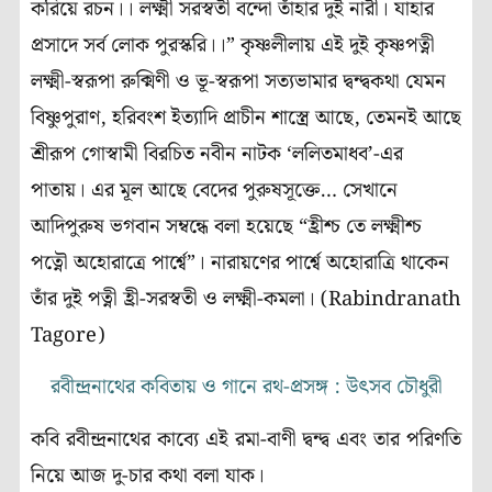
করিয়ে রচন।। লক্ষ্মী সরস্বতী বন্দো তাঁহার দুই নারী। যাহার
প্রসাদে সর্ব লোক পুরস্করি।।” কৃষ্ণলীলায় এই দুই কৃষ্ণপত্নী
লক্ষ্মী-স্বরূপা রুক্মিণী ও ভূ-স্বরূপা সত্যভামার দ্বন্দ্বকথা যেমন
বিষ্ণুপুরাণ, হরিবংশ ইত্যাদি প্রাচীন শাস্ত্রে আছে, তেমনই আছে
শ্রীরূপ গোস্বামী বিরচিত নবীন নাটক ‘ললিতমাধব’-এর
পাতায়। এর মূল আছে বেদের পুরুষসূক্তে… সেখানে
আদিপুরুষ ভগবান সম্বন্ধে বলা হয়েছে “হ্রীশ্চ তে লক্ষ্মীশ্চ
পত্নৌ অহোরাত্রে পার্শ্বে”। নারায়ণের পার্শ্বে অহোরাত্রি থাকেন
তাঁর দুই পত্নী হ্রী-সরস্বতী ও লক্ষ্মী-কমলা। (Rabindranath
Tagore)
রবীন্দ্রনাথের কবিতায় ও গানে রথ-প্রসঙ্গ : উৎসব চৌধুরী
কবি রবীন্দ্রনাথের কাব্যে এই রমা-বাণী দ্বন্দ্ব এবং তার পরিণতি
নিয়ে আজ দু-চার কথা বলা যাক।