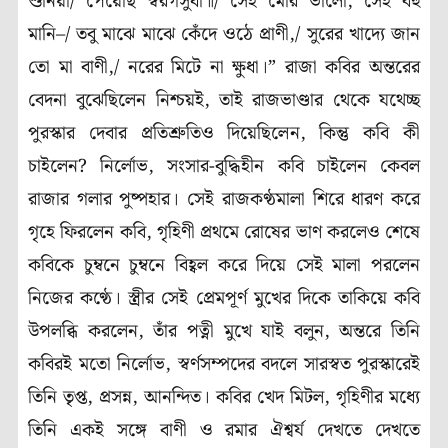
শুনিয়া/ পেয়েছি স্বরগসুধা॥/ সেই মোর ভালো, সেই বহু
মানি–/ তবু মাঝে মাঝে কেঁদে ওঠে প্রাণী,/ সুরের খাদ্যে জান
তো মা বাণী,/ নরের মিটে না ক্ষুধা।” রাজা কবির অন্তরের
বেদনা বুঝেছিলেন নিশ্চয়ই, তাই রাজভাণ্ডার থেকে যথেচ্ছ
পুরস্কার দেবার প্রতিশ্রুতিও দিয়েছিলেন, কিন্তু কবি কী
চাইলেন? নির্লোভ, সংসার-বুদ্ধিহীন কবি চাইলেন কেবল
রাজার গলার পুষ্পহার। সেই রাজকণ্ঠমালা শিরে ধারণ করে
গৃহে ফিরলেন কবি, গৃহিণী প্রথমে রোষের ভাণ করলেও শেষে
কবিকে চুম্বনে চুম্বনে বিহ্বল করে দিয়ে সেই মালা পরলেন
নিজের কণ্ঠে। স্ত্রীর সেই প্রেমপূর্ণ মুখের দিকে তাকিয়ে কবি
উপলব্ধি করলেন, তাঁর পত্নী মুখে যাই বলুন, অন্তরে তিনি
কবিরই মতো নির্লোভ, স্বর্ণসম্পদের বদলে সারস্বত পুরস্কারেই
তিনি তৃপ্ত, প্রসন্ন, আনন্দিত। কবির খেদ মিটল, গৃহিণীর মধ্যে
তিনি একই সঙ্গে বাণী ও রমার ঐশ্বর্য দেখতে দেখতে