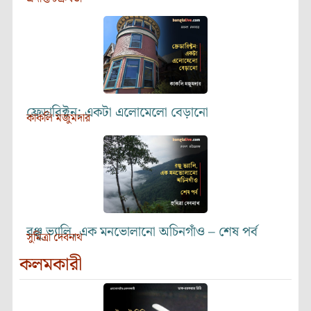
ফ্রেডারিক্টন: একটা এলোমেলো বেড়ানো
কাকলি মজুমদার
রঞ্জু ভ্যালি, এক মনভোলানো অচিনগাঁও – শেষ পর্ব
সুমিত্রা দেবনাথ
কলমকারী