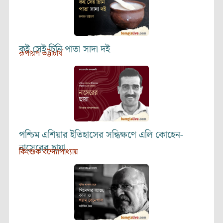
কই সেই চিনি পাতা সাদা দই
রূপায়ণ ভট্টাচার্য
পশ্চিম এশিয়ার ইতিহাসের সন্ধিক্ষণে এলি কোহেন-
নাসেরের ছায়া
কিংশুক বন্দ্যোপাধ্যায়