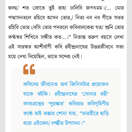
হৃদয়/ শত স্রোতে তুই তাহা ঢালিবি জগৎময়।/… মোর
পদ্মাসনতলে রহিবে আসন তোর,/ নিত্য নব নব গীতে সতত
রহিবি ভোর।/বসি তোর পদতলে কবিবালকেরা যত/ শুনি তোর
কণ্ঠস্বর শিখিবে সঙ্গীত কত…।” নিতান্ত তরুণ বয়সে লেখা
এই সারস্বত আশীর্বাণী কবি রবীন্দ্রনাথের উত্তরজীবনে সত্য
হয়ে দেখা দিয়েছিল, তাতে সন্দেহ নেই।
কবিদের জীবনেও অর্থ জিনিসটার প্রয়োজন
থাকে বইকি। রবীন্দ্রনাথের ‘সোনার তরী’
কাব্যগ্রন্থের ‘পুরস্কার’ কবিতার কবিগৃহিণীর
কণ্ঠে তাই ঝঙ্কার শোনা যায়, “ভারতীরে ছাড়ি
ধরো এইবেলা/ লক্ষ্মীর উপাসনা।”