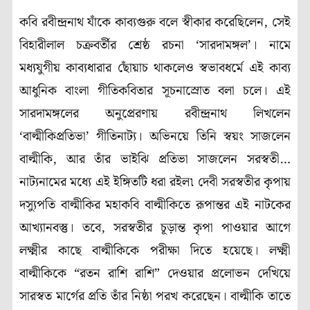
কবি রবীন্দ্রনাথ যাঁকে কাব্যগুরু বলে স্বীকার করেছিলেন, সেই
বিহারীলাল চক্রবর্তীর শ্রেষ্ঠ রচনা ‘সারদামঙ্গল’। নামে
মধ্যযুগীয় কাব্যধারার ছোঁয়াচ থাকলেও স্বভাবধর্মে এই কাব্য
আধুনিক বাংলা গীতিকবিতার সূচনাস্রোত বলা চলে। এই
সারদামঙ্গলের অনুপ্রেরণায় রবীন্দ্রনাথ লিখলেন
‘বাল্মীকিপ্রতিভা’ গীতিনাট্য। অভিনয়ে তিনি স্বয়ং সাজলেন
বাল্মীকি, আর তাঁর ভাইঝি প্রতিভা সাজলেন সরস্বতী…
নাট্যনামের মধ্যে এই ইঙ্গিতটি ধরা রইল৷ দেবী সরস্বতীর কৃপায়
দস্যুপতি বাল্মীকির মহাকবি বাল্মীকিতে রূপান্তর এই নাটকের
আখ্যানবস্তু। তবে, সরস্বতীর চূড়ান্ত কৃপা পাওয়ার আগে
লক্ষ্মীর কাছে বাল্মীকিকে পরীক্ষা দিতে হয়েছে। লক্ষ্মী
বাল্মীকিকে “রতন রাশি রাশি” দেওয়ার প্রলোভন দেখিয়ে
সারস্বত মার্গের প্রতি তাঁর নিষ্ঠা পরখ করেছেন। বাল্মীকি তাতে