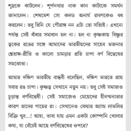
শূদ্রকে কাটলেন। শূর্পনখার নাক কান কাটাকে সমর্থন
জানালেন। শেষমেশ সো কলড অনার্য রাবণকেও বধ
করলেন। তবু তিনি যে গৌরাঙ্গ নন এটা তো সত্যিই। এখনো
পর্যন্ত সেই ধাঁধার সমাধান হল না। হল না কৃষ্ণকায় বিষ্ণুর
ত্বকের রঙের সঙ্গে আমাদের ভারতীয়দের সাহেব ভজনার
শ্বেতাঙ্গ-প্রীতি ও কালো চামড়ার প্রতি চাপা বর্ণ বিদ্বেষের
সমঝোতা।
আমার দক্ষিণ ভারতীয় বান্ধবী বলেছিল, দক্ষিণ ভারতে প্রায়
সবার রঙ চাপা। কৃষ্ণত্ব সেখানে নতুন নয়। তবু সেই সমাজও
চূড়ান্ত বর্ণবিদ্বেষী। সেই সমাজেও মেয়েদের হীনম্মন্যতার
কারণ তাদের গায়ের রং। সেখানেও ফেয়ার অ্যান্ড লাভলির
বিক্রি খুব…! আহা, ভাবা যায় এমন একটা কোম্পানি খোলার
কথা, যা বেঁচেই আছে বর্ণবিদ্বেষের ওপরে?