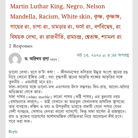
Martin Luthar King
,
Negro
,
Nelson
Mandella
,
Racism
,
White skin
,
কৃষ্ণ
,
কৃষ্ণাঙ্গ
,
গায়ের রং
,
চাপা রং
,
চামড়ার রং
,
ফর্সা রং
,
বর্ণবিদ্বেষ
,
রং
বিষয়ক লেখা
,
রং রাজনীতি
,
রামচন্দ্র
,
শ্বেতাঙ্গ
,
শ্যামলা রং
2 Responses
মার্চ ১৩, ২০২০ at ৩:৪৪ অপরাহ্ণ
ড. অরিন্দম রাণা
says:
ভালো লেখা। তবে ক’টা কথা: – জীবনানন্দের কবিতার উদ্ধৃত অংশে স্তনের রঙ
নিয়ে কোনো ইঙ্গিত নেই; বরং দুগ্ধবতী স্তনের আকৃতি শঙ্খের আকৃতির সঙ্গে
তুলনীয় – এমনটাই মনে হয়।
সাদা-কালোর সঙ্গে ভালো-মন্দ এভাবনার উৎস সম্ভবতঃ দিন-রাত, আলো-আঁধার
অভিজ্ঞতা থেকে জাত।
সাদা পাথর (white marble) কালো পাথর (কষ্টি পাথর) এর তুলনায় নরম
(রসায়নগত কারণে) – তাই যেখানে তা অপ্রতুল সেখানকার প্রাথমিক স্থাপত্যে
তার ব্যবহার। দক্ষিণ ও মধ্য ও উপকূলীয় ভারতে বাদামী বেলে পাথর যেমন
বেশী ব্যবহৃত, কোথাও দেবতা কালো ব্যাসল্টে, কিন্তু সাদা মার্বেল ঐ রাজস্থানে।
রাম ও কৃষ্ণের গাত্রবর্ণের আর্থসামাজিক যৌক্তিকতা নিয়ে আলোচনা দীর্ঘ হবে।
পরে করা যাক।
Reply