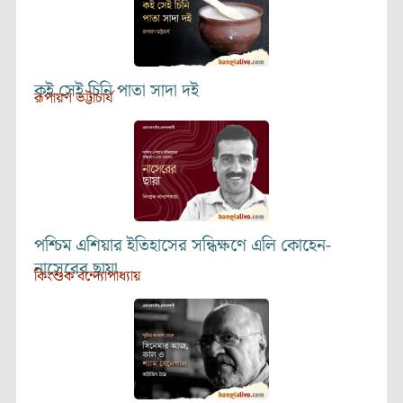
কই সেই চিনি পাতা সাদা দই
রূপায়ণ ভট্টাচার্য
পশ্চিম এশিয়ার ইতিহাসের সন্ধিক্ষণে এলি কোহেন-
নাসেরের ছায়া
কিংশুক বন্দ্যোপাধ্যায়