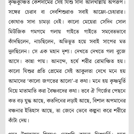
কৃষ্ণকুঞ্চিত কেশদামের সেই যিশু সাদা আলখাল্লায় অপরূপ।
সঙ্গের চেরাব বা দেবশিশুরাও সবাই আফ্রো-চেহারার।
কোথাও সাদা চামড়া নেই। কালো মেয়েরা সেদিন সোল
মিউজিক গমগমে গলায় গাইতে গাইতে সমবেতভাবে
কাঁদছিলেন, নাচছিলেন, অভিভূত হয়ে সবাই সাপের মত
দুলছিলেন। সে এক মহান দৃশ্য। দেখতে দেখতে গলা বুজে
আসে। কান্না পায়। আনন্দে, হর্ষে শরীর রোমাঞ্চিত হয়।
কালো যিশুর প্রতি প্রেমের সেই আকুলতা দেখে মনে হয়
আমাদের ‘কালো জগতের আলো’-র কথা। মনে হয় কৃষ্ণমূর্তি
নিয়ে মাতামাতি করা বৈষ্ণবদের কথা। তবে ঐ গির্জের পেছনে
কত বড় যুদ্ধ আছে, কতদিনের লড়াই আছে, বিশাল অপমানের
বঞ্চনার ইতিহাস আছে, তা জেনে ভেবে কল্পনা করে শরীরে
কাঁটা দেয়।