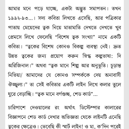
আমার মনে পড়ে যাচ্ছে, একটা অদ্ভুত সমাপতন। তখন
১৯৯২-৯৩…। সদ্য কবিতা লিখতে এসেছি, আর পত্রিকার
পাতায় মেয়েদের ত্বক নিয়ে মাতামাতি দেখতে দেখতে খুব
প্রেমসে লিখে ফেলেছি “বিশেষ ত্বক সংখ্যা” নামে একটি
কবিতা। “ত্বকের বিশেষ কোনও বিকল্প ব্যবস্থা নেই। দ্রুত
উন্নত ত্বকের জন্য প্রয়োগ করুন স্নিগ্ধ কল্পভাষা: দি
অরিজিনাল।” অথবা “ত্বক মানে শিল্প আর অনুভূতি। চূড়ান্ত
নিভিয়া/ আমাদের যে কোনও সম্পর্ককে দেয় অনাবাসী
ঔজ্জ্বল্য।” তা সেই কবিতার একটি লাইন লিখে কলার তুলে
ঘুরে বেড়াচ্ছি। “ত্বক মানে বর্ণগুচ্ছ, শেড কার্ড”…
চারিপাশে দেওয়ালের রং অর্থাৎ ডিস্টেম্পার কালারের
বিজ্ঞাপনে শেড কার্ড দেখার অভিজ্ঞতা থেকে লাইনটি এনেছি
ত্বকের ক্ষেত্রেও। ভেবেছি কী স্মার্ট লাইন! ও মা, ক’দিন পরেই