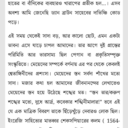
হাতের বা বাঁদিকের ব্যবহারও খারাপের প্রতীক হল…। এসব
অবশ্য আমি জেনেছি ড্যান ব্রাউন সাহেবের দাভিঞ্চি কোড
পড়ে।
এই সময় থেকেই সাদা বড়, আর কালো ছোট, এমন একটা
ভাবনা এসে ঘাড়ে চাপল আমাদের। তার আগে দুই প্রান্তের
পরিমিতি আর ভারসাম্য ছিল পেগান বা প্রকৃতিসম্পৃক্ত
সংস্কৃতিতে। মেয়েদের সম্পর্কে বর্ণনায় এর পর থেকে কেবলই
শ্বেতাঙ্গিনীদের প্রশংসা। মেয়েদের স্তন সর্বদা শাঁখের মতো
সাদা। মজার কথা হল আমাদের জীবনানন্দের লেখাতেও
মেয়েদের স্তন হয়ে উঠেছে শঙ্খের মত। “স্তন তার/করুণ
শঙ্খের মতো, দুধে আর্দ্র, কবেকার শঙ্খিনীমালার!” তবে এই
যে এক মাত্রিক বিবরণ তাকে ছিঁড়েখুঁড়ে দেবারও লোক ছিল।
ইংরেজি সাহিত্যের মাতব্বর শেকসপিয়ারের কলম ( 1564-