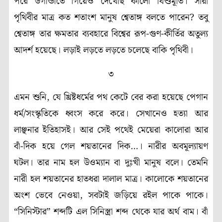
পরে উগান্ডাতে গিয়েও দেখেছি কালো যিশুমূর্তি। সারা
পৃথিবীর মাত্র কত শতাংশ মানুষ শ্বেতাঙ্গ বলতে পারেন? তবু
শ্বেতাঙ্গ তার ক্ষমতার ব্যবহারে বিশ্বের রূপ-গুণ-কীর্তির অতুল্য
আদর্শ হয়েছে। লড়াই লড়তে লড়তে চলেছে বাকি পৃথিবী।
৩
এমন শুনি, যে খ্রিষ্টধর্মের পথ কেটে বের করা হয়েছে পেগান
ধর্ম/সংস্কৃতিকে ধ্বংস করে করে। সেখানেও হত্যা আর
লাঞ্ছনার ইতিহাসই। আর সেই পথেই মেয়েরা কালোরা আর
বাঁ-দিক হয়ে গেল শয়তানের দিক…। নারীর অবমূল্যায়ণ
ঘটল। তার নাম হল উওম্যান বা দুঃখী মানুষ বলে। তেমনি
নারী হল শয়তানের হাতধরা দালাল মাত্র। কালোকে শয়তানের
অংশ ভেবে নেওয়া, সবটাই জড়িয়ে রইল পাকে পাকে।
“সিনিস্টার” শব্দটি এল সিনিস্ত্রা শব্দ থেকে যার অর্থ বাম। বাঁ