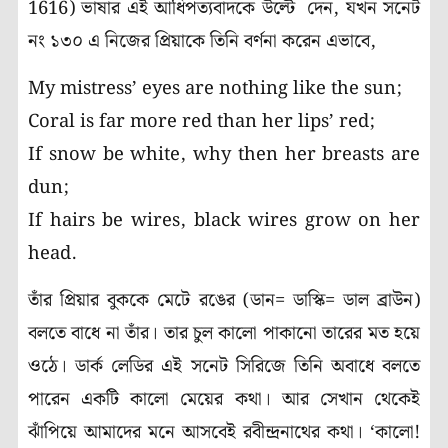
1616) ভাষার এই আধিপত্যবাদকে উল্টে দেন, যখন সনেট
নং ১৩০ এ নিজের প্রিয়াকে তিনি বর্ণনা করেন এভাবে,
My mistress’ eyes are nothing like the sun;
Coral is far more red than her lips’ red;
If snow be white, why then her breasts are
dun;
If hairs be wires, black wires grow on her
head.
তাঁর প্রিয়ার বুককে মেটে রঙের (ডান= ডাস্কি= ডাল ব্রাউন)
বলতে বাধে না তাঁর। তার চুল কালো পাকানো তারের মত হয়ে
ওঠে। ডার্ক লেডির এই সনেট সিরিজে তিনি অবাধে বলতে
পারেন একটি কালো মেয়ের কথা। আর সেখান থেকেই
ঝাঁপিয়ে আমাদের মনে আসবেই রবীন্দ্রনাথের কথা। ‘কালো!