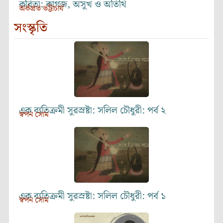
কবিতা: কাগজ, অসুখ ও অতিথি
অর্কপ্রভ ভট্টাচার্য
সংস্কৃতি
এক ব্যতিক্রমী সুরস্রষ্টা: সলিল চৌধুরী: পর্ব ২
স্বপন সোম
এক ব্যতিক্রমী সুরস্রষ্টা: সলিল চৌধুরী: পর্ব ১
স্বপন সোম