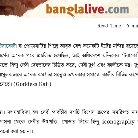
েরাকোটা
বা পোড়ামাটির শিল্পে আবৃত বেশ কয়েকটি ইটের মন্দির রয়েছ
বধর্মের অনেক পরে প্রচলিত হয়েছিল, তাই অধিকাংশ মন্দিরের টেরাকো
মতো হিন্দু দেবী দেবতাদের চিত্রিত করে, দেবী দুর্গা এবং কালীকে নয়। দুর্
তুলনামূলকভাবে অনেক কম! তা সত্ত্বেও তখনকার সমাজে কালীর বিভিন্ন রূপ
 হয়েছে। (Goddess Kali)
সত্তা। দশমহাবিদ্যা হল দেবী পার্বতীর দশটি বিশেষ রূপের সমষ্টিগত না
রিক উপাসনা থেকে দেবীর উৎপত্তি, গোড়ার দিকে হিন্দু iconography 
বিবেচনা করা হত না।