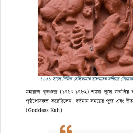
১৬৯৮ সালে নির্মিত চেলিয়ামার রাধামাধব মন্দিরে টেরাক
মহারাজ কৃষ্ণচন্দ্র (১৭১০-১৭৮২) শ্যামা পূজা জনপ্রি
পৃষ্ঠপোষকতা করেছিলেন। বর্তমান সময়ের পূজা এবং উদযা
(Goddess Kali)