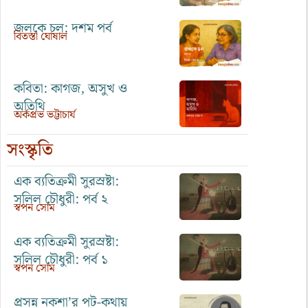
জলকে চল: দশম পর্ব
বিতস্তা ঘোষাল
কবিতা: কাগজ, অসুখ ও
অতিথি
অর্কপ্রভ ভট্টাচার্য
সংস্কৃতি
এক ব্যতিক্রমী সুরস্রষ্টা:
সলিল চৌধুরী: পর্ব ২
স্বপন সোম
এক ব্যতিক্রমী সুরস্রষ্টা:
সলিল চৌধুরী: পর্ব ১
স্বপন সোম
প্রসন্ন নকশা’র পট-কথায়