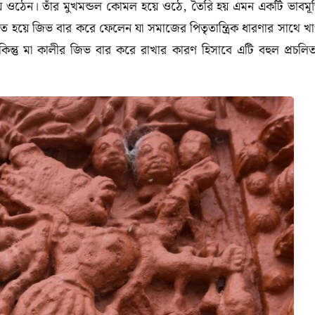
হয়ে ওঠেন। তাঁর মুখমন্ডল কোমল হয়ে ওঠে, তৈরি হয় এমন একটি ভাবমূর্
জিত হয়ে জিভ বার করে ফেলেন যা সমাজের পিতৃতান্ত্রিক ধারণার সাথে খ
 কিন্তু মা কালীর জিভ বার করে রাখার কারণ হিসাবে এটি বহুল প্রচলি