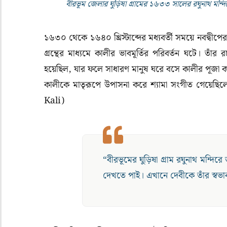
বীরভূম জেলার ঘুড়িষা গ্রামের ১৬৩৩ সালের রঘুনাথ মন্
১৬৩০ থেকে ১৬৪০ খ্রিস্টাব্দের মধ্যবর্তী সময়ে নবদ্বীপের
গ্ৰন্থের মাধ্যমে কালীর ভাবমূর্তির পরিবর্তন ঘটে। তাঁ
হয়েছিল, যার ফলে সাধারণ মানুষ ঘরে বসে কালীর পূজা কর
কালীকে মাতৃরূপে উপাসনা করে শ্যামা সংগীত গেয়েছিল
Kali)
“বীরভূমের ঘুড়িষা গ্রাম রঘুনাথ মন্দ
দেখতে পাই। এখানে দেবীকে তাঁর স্বভাবস