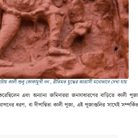
োটায় কালী শুধু কোকামুখী নন , রীতিমত যুদ্ধের আগ্রাসী মনোভাবে দেখা যায়
য় করেছিলেন এবং অন্যান্য জমিদাররা জনসাধারণের বাড়িতে কালী পূজ
পনের ধরণ, বা দীপান্বিতা কালী পূজা, এই পূজাগুলির সাথেই সম্পর্কি