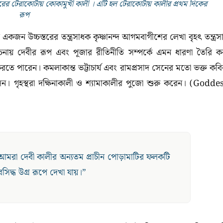
দিরের টেরাকোটায় কোকামুখী কালী । এটি হল টেরাকোটায় কালীর প্রথম দিকের
রূপ
 একজন উচ্চস্তরের তন্ত্রসাধক কৃষ্ণানন্দ আগমবাগীশের লেখা বৃহৎ তন্ত্রস
র রচনায় দেবীর রূপ এবং পূজার রীতিনীতি সম্পর্কে এমন ধারণা তৈরি ক
তে পারেন। কমলাকান্ত ভট্টাচার্য এবং রামপ্রসাদ সেনের মতো ভক্ত কবি
েন। গৃহস্থরা দক্ষিনাকালী ও শ্যামাকালীর পুজো শুরু করেন। (Godde
িরে আমরা দেবী কালীর অন্যতম প্রাচীন পোড়ামাটির ফলকটি
িদ্ধ উগ্র রূপে দেখা যায়।”