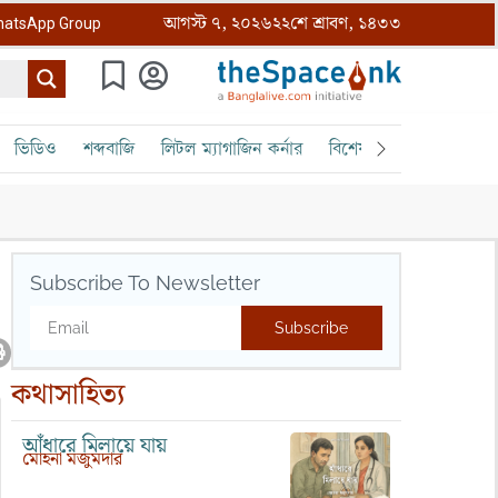
আগস্ট ৭, ২০২৬
২২শে শ্রাবণ, ১৪৩৩
atsApp Group
ভিডিও
শব্দবাজি
লিটল ম্যাগাজিন কর্নার
বিশেষ ক্রোড়পত্র
বৈঠক
Subscribe To Newsletter
Subscribe
কথাসাহিত্য
আঁধারে মিলায়ে যায়
মোহনা মজুমদার