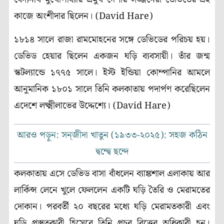
কাজে অংশীদার ছিলেন। (David Hare)
১৮১৪ সালে রাজা রামমোহনের সঙ্গে ডেভিডের পরিচয় হয়।
ডেভিড হেয়ার ছিলেন একজন ঘড়ি ব্যবসায়ী। তাঁর জন্ম
স্কটল্যান্ডে ১৭৭৫ সালে। ইস্ট ইন্ডিয়া কোম্পানির আমলে
আনুমানিক ১৮০১ সালে তিনি কলকাতায় পদার্পণ করেছিলেন
এদেশে লক্ষ্মীলাভের উদ্দেশ্যে। (David Hare)
আরও পড়ুন: সন্‌জীদা খাতুন (১৯৩৩-২০২৫): সহজ কঠিন
দ্বন্দ্বে ছন্দে
কলকাতায় এসে ডেভিড বাসা বাঁধলেন ব্যাঙ্কশাল এলাকায় আর
লার্কিন্স লেনে খুলে ফেললেন একটি ঘড়ি তৈরি ও মেরামতের
দোকান। পরবর্তী ২০ বছরের মধ্যে ঘড়ি মেরামতকারী এবং
ঘড়ি প্রস্তুতকারী হিসেবে তিনি প্রচুর বিত্তের অধিকারী হন।