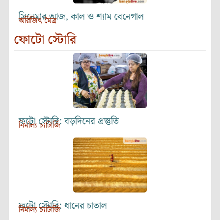
সিনেমার আজ, কাল ও শ্যাম বেনেগাল
অরিজিৎ মৈত্র
ফোটো স্টোরি
ফটো স্টোরি: বড়দিনের প্রস্তুতি
নির্মাল্য চ্যাটার্জি
ফটো স্টোরি: ধানের চাতাল
নির্মাল্য চ্যাটার্জি