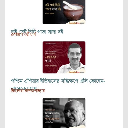
কই সেই চিনি পাতা সাদা দই
রূপায়ণ ভট্টাচার্য
পশ্চিম এশিয়ার ইতিহাসের সন্ধিক্ষণে এলি কোহেন-
নাসেরের ছায়া
কিংশুক বন্দ্যোপাধ্যায়