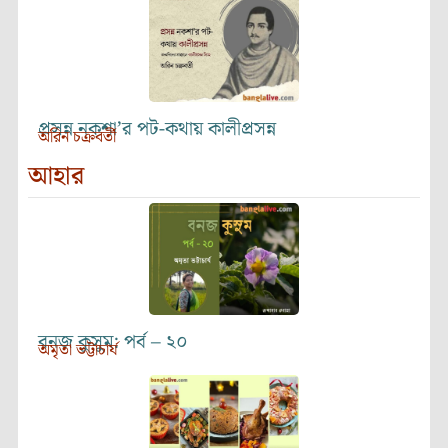
প্রসন্ন নকশা’র পট-কথায় কালীপ্রসন্ন
অরিন চক্রবর্তী
আহার
বনজ কুসুম: পর্ব – ২০
অমৃতা ভট্টাচার্য