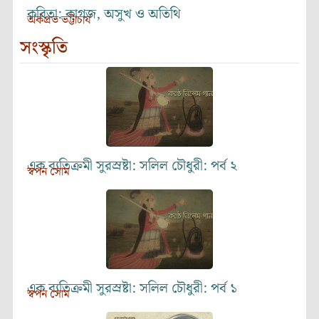
কবিতা: কাগজ, অসুখ ও অতিথি
অর্কপ্রভ ভট্টাচার্য
সংস্কৃতি
এক ব্যতিক্রমী সুরস্রষ্টা: সলিল চৌধুরী: পর্ব ২
স্বপন সোম
এক ব্যতিক্রমী সুরস্রষ্টা: সলিল চৌধুরী: পর্ব ১
স্বপন সোম