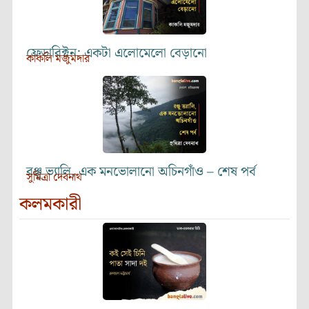
ফ্রেডারিক্টন: একটা এলোমেলো বেড়ানো
কাকলি মজুমদার
রঞ্জু ভ্যালি, এক মনভোলানো অচিনগাঁও – শেষ পর্ব
সুমিত্রা দেবনাথ
কলমকারী