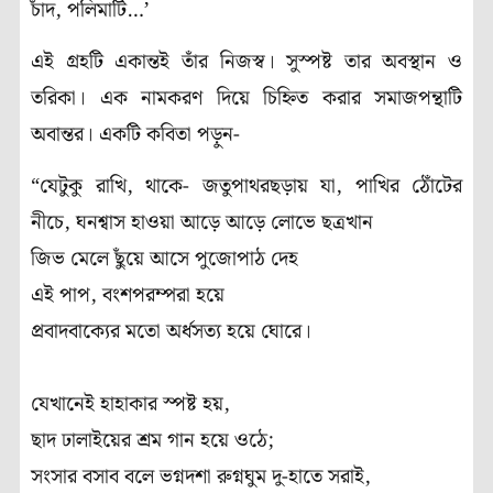
চাঁদ, পলিমাটি…’
এই গ্রহটি একান্তই তাঁর নিজস্ব। সুস্পষ্ট তার অবস্থান ও
তরিকা। এক নামকরণ দিয়ে চিহ্নিত করার সমাজপন্থাটি
অবান্তর। একটি কবিতা পড়ুন-
“যেটুকু রাখি, থাকে- জতুপাথরছড়ায় যা, পাখির ঠোঁটের
নীচে, ঘনশ্বাস হাওয়া আড়ে আড়ে লোভে ছত্রখান
জিভ মেলে ছুঁয়ে আসে পুজোপাঠ দেহ
এই পাপ, বংশপরম্পরা হয়ে
প্রবাদবাক্যের মতো অর্ধসত্য হয়ে ঘোরে।
যেখানেই হাহাকার স্পষ্ট হয়,
ছাদ ঢালাইয়ের শ্রম গান হয়ে ওঠে;
সংসার বসাব বলে ভগ্নদশা রুগ্নঘুম দু-হাতে সরাই,