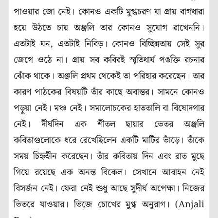
পাওয়ার জো নেই। কোনও একটি মুগ্ধচরণ যা প্রায় বাগধারা
হয়ে উঠতে চায় অঞ্জলি তার কোনও সুযোগ রাখেননি।
এতটাই ঘন, এতটাই নিবিড়। কোনও বিচ্ছিন্নতায় সেই সুর
জেগে ওঠে না। প্রায় সব কবিরই স্মৃতিধার্য পঙক্তি রচনার
ঝোঁক থাকে। অঞ্জলি প্রথম থেকেই তা পরিহার করেছেন। তার
কারণ পাঠকের বিষয়টি তাঁর কাছে অবান্তর। সামনে কোনও
পড়ুয়া নেই। মঞ্চ নেই। সমালোচকের হাততালি বা বিষোদগার
নেই। দীর্ঘদিন এক শীতল ছায়ার ভেতর অঞ্জলি
কবিতাগুলোকে ধরে রেখেছিলেন একটি মাটির ভাঁড়ে। তাঁকে
সময় চিহ্নহীন করেছেন। তাঁর কবিতায় দিন এবং রাত মুছে
গিয়ে রয়েছে এক অনন্ত বিকেল। সেখানে আবাহন নেই
বিসর্জন নেই। ফেরা নেই শুধু আছে সুদীর্ঘ অপেক্ষা। নিজের
ভিতরে যাওয়ার। ভিজে চোখের মুগ্ধ অনুরাগ। (Anjali