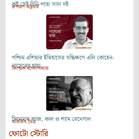
কই সেই চিনি পাতা সাদা দই
রূপায়ণ ভট্টাচার্য
পশ্চিম এশিয়ার ইতিহাসের সন্ধিক্ষণে এলি কোহেন-
নাসেরের ছায়া
কিংশুক বন্দ্যোপাধ্যায়
সিনেমার আজ, কাল ও শ্যাম বেনেগাল
অরিজিৎ মৈত্র
ফোটো স্টোরি