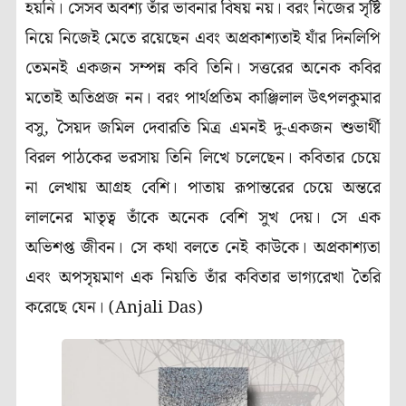
হয়নি। সেসব অবশ্য তাঁর ভাবনার বিষয় নয়। বরং নিজের সৃষ্টি
নিয়ে নিজেই মেতে রয়েছেন এবং অপ্রকাশ্যতাই যাঁর দিনলিপি
তেমনই একজন সম্পন্ন কবি তিনি। সত্তরের অনেক কবির
মতোই অতিপ্রজ নন। বরং পার্থপ্রতিম কাঞ্জিলাল উৎপলকুমার
বসু, সৈয়দ জমিল দেবারতি মিত্র এমনই দু-একজন শুভার্থী
বিরল পাঠকের ভরসায় তিনি লিখে চলেছেন। কবিতার চেয়ে
না লেখায় আগ্রহ বেশি। পাতায় রূপান্তরের চেয়ে অন্তরে
লালনের মাতৃত্ব তাঁকে অনেক বেশি সুখ দেয়। সে এক
অভিশপ্ত জীবন। সে কথা বলতে নেই কাউকে। অপ্রকাশ্যতা
এবং অপসৃয়মাণ এক নিয়তি তাঁর কবিতার ভাগ্যরেখা তৈরি
করেছে যেন। (Anjali Das)