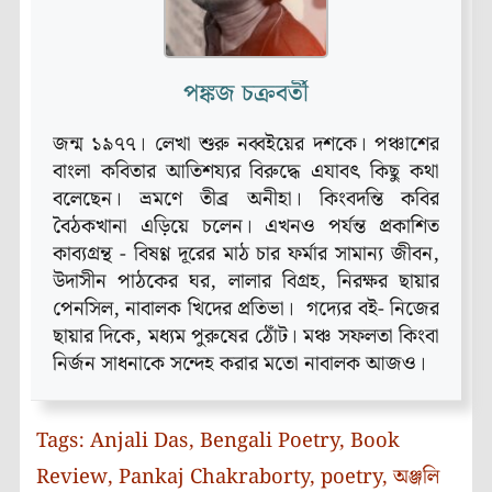
পঙ্কজ চক্রবর্তী
জন্ম ১৯৭৭। লেখা শুরু নব্বইয়ের দশকে। পঞ্চাশের
বাংলা কবিতার আতিশয্যর বিরুদ্ধে এযাবৎ কিছু কথা
বলেছেন। ভ্রমণে তীব্র অনীহা। কিংবদন্তি কবির
বৈঠকখানা এড়িয়ে চলেন। এখনও পর্যন্ত প্রকাশিত
কাব্যগ্রন্থ - বিষণ্ণ দূরের মাঠ চার ফর্মার সামান্য জীবন,
উদাসীন পাঠকের ঘর, লালার বিগ্রহ, নিরক্ষর ছায়ার
পেনসিল, নাবালক খিদের প্রতিভা। গদ্যের বই- নিজের
ছায়ার দিকে, মধ্যম পুরুষের ঠোঁট। মঞ্চ সফলতা কিংবা
নির্জন সাধনাকে সন্দেহ করার মতো নাবালক আজও।
Tags:
Anjali Das
,
Bengali Poetry
,
Book
Review
,
Pankaj Chakraborty
,
poetry
,
অঞ্জলি