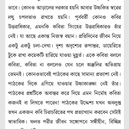
ভাবে। কোনও আড়ালের দরকার হয়নি আবার উচ্চকিত স্বরের
লঘু চপলতাও রাখতে হয়নি। পূর্ববর্তী কোনও কবির
উত্তরাধিকার, এমনকি কবিতা সিংহের উত্তরাধিকারও তাঁর
নেই। যা আছে একান্ত নিজস্ব বয়ান। প্রতিদিনের জীবন নিয়ে
একটু একটু চলা-দেখা। দৃশ্য অদৃশ্যের রূপান্তর, ডায়েরিতে
টুকে রাখা কয়েকটি হারিয়ে যাওয়া মুহূর্ত। একে কবিতা বললে
কবিতা, কবিতা না বললেও যেন চলে অঞ্জলির অভিপ্রায়
তেমনই। কোনওভাবেই পাঠকের কাছে সামান্য প্রত্যাশা নেই।
পাঠকের দিকে এগিয়ে যাওয়ার উচ্চাকাঙ্ক্ষা নেই তাঁর।
পাঠকের প্রশ্নটিকে অবান্তর করে দিয়ে এমন নির্মোহ কবিতা
কজনই বা লিখতে পারেন! পাঠকের উদ্দেশ্য যখন অবলুপ্ত
তখন একজন কবি চিরাচরিতের পথ প্রত্যাখ্যান করবেন সেটাই
স্বাভাবিক। ফলত পরীর জীবন সঙ্গোপনে সঙ্গীহীন, বিচ্ছিন্ন