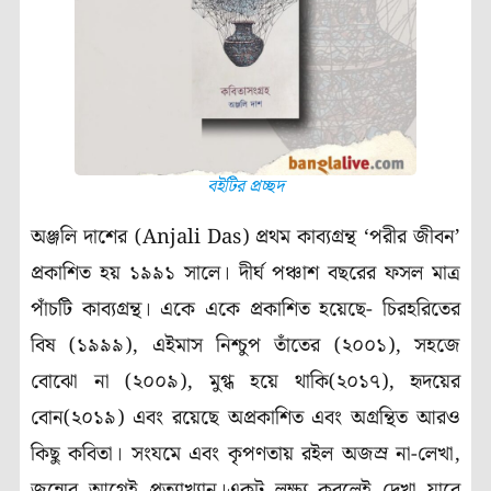
বইটির প্রচ্ছদ
অঞ্জলি দাশের (Anjali Das) প্রথম কাব্যগ্রন্থ ‘পরীর জীবন’
প্রকাশিত হয় ১৯৯১ সালে। দীর্ঘ পঞ্চাশ বছরের ফসল মাত্র
পাঁচটি কাব্যগ্রন্থ। একে একে প্রকাশিত হয়েছে- চিরহরিতের
বিষ (১৯৯৯), এইমাস নিশ্চুপ তাঁতের (২০০১), সহজে
বোঝো না (২০০৯), মুগ্ধ হয়ে থাকি(২০১৭), হৃদয়ের
বোন(২০১৯) এবং রয়েছে অপ্রকাশিত এবং অগ্রন্থিত আরও
কিছু কবিতা। সংযমে এবং কৃপণতায় রইল অজস্র না-লেখা,
জন্মের আগেই প্রত্যাখ্যান।একটু লক্ষ্য করলেই দেখা যাবে