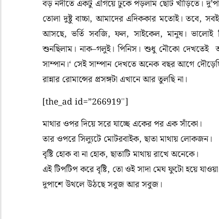
বড়
নদীতে
একটু
এগিয়ে
ঢুকে
পড়লাম
ছোট
খাঁড়িতে।
দু’প
তোলা
দুষ্টু
বাচ্চা
,
আমাদের
এদিককার
মতোই।
তবে
,
সবই
আসছে
,
ভর্তি
সবজি
,
ফল
,
সাইকেল
,
মানুষ।
ভালোই
শুনছিলাম।
নাক
–
গলুই।
পিনিস।
শুধু
নৌকো
দেখতেই
সাম্পান।
‘
সেই
সাম্পান
দেখতে
অনেক
বছর
আগে
দৌড়েছ
রান্নার
রোমান্সের
প্রসঙ্গটা
এখানে
আর
তুলছি
না।
[the_ad id=”266919″]
মাথার
ওপর
দিয়ে
সরে
যাচ্ছে
একের
পর
এক
সাঁকো।
তার
ওপরে
সিল্যুটে
মোটর
বাইক
,
ছাতা
মাথায়
লোকজন।
বৃষ্টি
হোক
বা
না
হোক
,
ছাতাটি
মাথায়
রাখে
অনেকে।
এই
টিপটিপ
করে
বৃষ্টি
,
তো
ওই
সাদা
মেঘ
ফুটো
হয়ে
যাওয়া
দুপাশে
উথলে
উঠছে
সবুজ
আর
সবুজ।