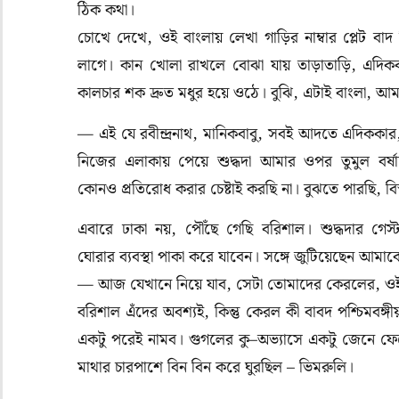
ঠিক
কথা।
চোখে
দেখে
,
ওই
বাংলায়
লেখা
গাড়ির
নাম্বার
প্লেট
বাদ
লাগে।
কান
খোলা
রাখলে
বোঝা
যায়
তাড়াতাড়ি
,
এদিক
কালচার
শক
দ্রুত
মধুর
হয়ে
ওঠে।
বুঝি
,
এটাই
বাংলা
,
আমা
—
এই
যে
রবীন্দ্রনাথ
,
মানিকবাবু
,
সবই
আদতে
এদিককার
নিজের
এলাকায়
পেয়ে
শুদ্ধদা
আমার
ওপর
তুমুল
বর্ষ
কোনও
প্রতিরোধ
করার
চেষ্টাই
করছি
না।
বুঝতে
পারছি
,
বি
এবারে
ঢাকা
নয়
,
পৌঁছে
গেছি
বরিশাল।
শুদ্ধদার
গেস্
ঘোরার
ব্যবস্থা
পাকা
করে
যাবেন।
সঙ্গে
জুটিয়েছেন
আমাক
— আজ
যেখানে
নিয়ে
যাব
,
সেটা
তোমাদের
কেরলের,
ও
বরিশাল এঁদের
অবশ্যই,
কিন্তু
কেরল
কী
বাবদ
পশ্চিমবঙ্গ
একটু
পরেই
নামব।
গুগলের
কু
–
অভ্যাসে
একটু
জেনে
ফে
মাথার
চারপাশে
বিন
বিন
করে
ঘুরছিল
–
ভিমরুলি।