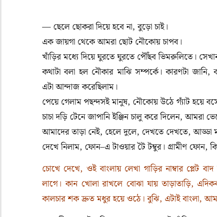
—
ছেলে
ছোকরা
দিয়ে
হবে
না
,
বুড়ো
চাই।
এক জায়গা
থেকে
আমরা
ছোট
নৌকোয়
চাপব।
খাঁড়ির
মধ্যে
দিয়ে
ঘুরতে
ঘুরতে
পৌঁছব
ভিমরুলিতে।
সেখা
কথাটা
বলা
হল
নৌকার
মাঝি
সম্পর্কে।
কারণটা
জানি
,
ব
এটা
আন্দাজ
করেছিলাম।
পেয়ে
গেলাম
পছন্দসই
মানুষ
,
নৌকোয়
উঠে
গ্যাঁট
হয়ে
বস
চাচা
দড়ি
টেনে
জাপানি
ইঞ্জিন
চালু
করে
দিলেন
,
আমরা
ভে
আমাদের
তাড়া
নেই
,
হেলে
দুলে
,
দেখতে
দেখতে
,
আড্ডা
দেখে
নিলাম
,
ফোন
–
এ
টাওয়ার
টৈ
টম্বুর।
গ্রামীণ
ফোন
,
ক
চোখে
দেখে
,
ওই
বাংলায়
লেখা
গাড়ির
নাম্বার
প্লেট
বাদ
লাগে।
কান
খোলা
রাখলে
বোঝা
যায়
তাড়াতাড়ি
,
এদিক
কালচার
শক
দ্রুত
মধুর
হয়ে
ওঠে।
বুঝি
,
এটাই
বাংলা
,
আমা