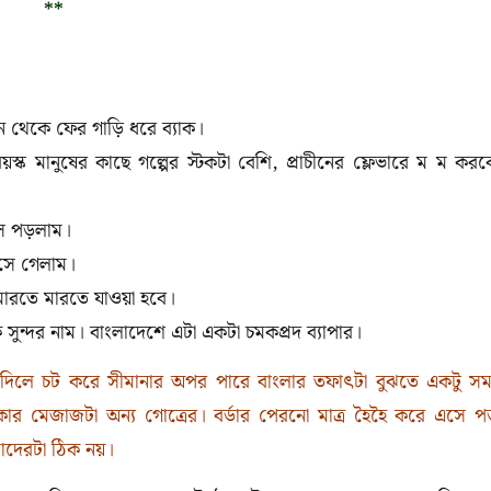
**
ন
থেকে
ফের
গাড়ি
ধরে
ব্যাক।
য়স্ক
মানুষের
কাছে
গল্পের
স্টকটা
বেশি
,
প্রাচীনের
ফ্লেভারে
ম
ম
করব
ে
পড়লাম।
সে
গেলাম।
মারতে
মারতে
যাওয়া
হবে।
ি
সুন্দর
নাম।
বাংলাদেশে
এটা
একটা
চমকপ্রদ
ব্যাপার।
দিলে
চট
করে
সীমানার
অপর
পারে
বাংলার
তফাৎটা
বুঝতে
একটু
স
কার মেজাজটা
অন্য
গোত্রের।
বর্ডার
পেরনো
মাত্র
হৈ
হৈ
করে
এসে
প
দেরটা
ঠিক
নয়।