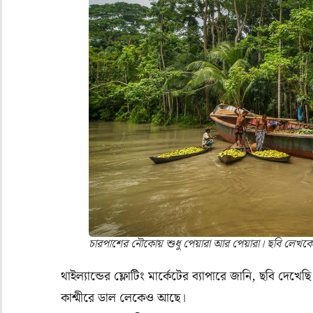
চারপাশের নৌকোয় শুধু পেয়ারা আর পেয়ারা। ছবি লেখক
থাইল্যান্ডের
ফ্লোটিং
মার্কেটের
ব্যাপারে
জানি
,
ছবি
দেখেছি
কাশ্মীরে
ডাল
লেকে
ও
আছে।