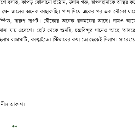
াশে
বসতি
,
কাপড়
ঝোলানো
উঠোন
,
উদাস
গরু
,
ছাগলছানাকে
অস্থির
ক
যেন
জলের
অনেক
কাছাকাছি।
পাশ
দিয়ে
একের
পর
এক
নৌকো
যাচ্
স্পিড
,
দারুণ
দাপট।
নৌকোর
অনেক
রকমফের
আছে।
নামও
আছ
আসা
যায়
এদেশে।
ছোট
থেকে
শুনছি
,
চন্দ্রবিন্দুর
গানেও
আছে
‘
আদরে
িলাম
রাঙামাটি
,
কাপ্তাইতে।
স্টিমারের
কথা
তো
ছেড়েই
দিলাম।
সারেংয়
নীল
আকাশ।
**