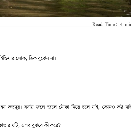
,
ইন্ডিয়ার
লোক
,
ঠিক
বুঝেন
না।
হয়
কতদূর।
বর্ষায়
জলে
জলে
নৌকা
নিয়ে
চলে
যাই
,
কোনও
কষ্ট
না
াতার
ঘটি
,
এসব
বুঝবে
কী
করে
?