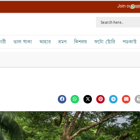
Join our
Wh
ারী
ভাল থাকা
আহার
ভ্রমণ
কিশলয়
ফটো স্টোরি
পডকাস্ট