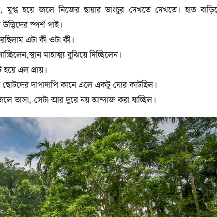
,
মুগ্ধ
হয়ে
জলে
নিজের
ছায়ার
ভাংচুর
দেখতে
দেখতে। হাত
বাড়ি
জ
উদ্ভিদের
স্পর্শ
পাই।
রছিলাম
এটা
কী
ওটা
কী।
নাচ্ছিলেন
,
স্থান
মাহাত্ম্য
বুঝিয়ে
দিচ্ছিলেন।
ট
হয়ে
এল
প্রায়।
ছোটদের
দাপাদাপি
কানে
এলে
একটু
ঘোর
কাটছিল।
জলে ভাসা
,
সেটা
আর
দূরে
নয়
আন্দাজ
করা
যাচ্ছিল।