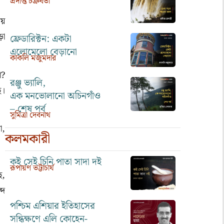
প্রদীপ্ত চক্রবর্তী
ময়
ড়া
ফ্রেডারিক্টন: একটা
এলোমেলো বেড়ানো
কাকলি মজুমদার
া
?
রঞ্জু ভ্যালি,
ি।
এক মনভোলানো অচিনগাঁও
– শেষ পর্ব
সুমিত্রা দেবনাথ
া
,
কলমকারী
কই সেই চিনি পাতা সাদা দই
রূপায়ণ ভট্টাচার্য
ে
,
্দ
পশ্চিম এশিয়ার ইতিহাসের
সন্ধিক্ষণে এলি কোহেন-