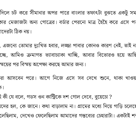
দিলে
চট
করে
সীমানার
অপর
পারে
বাংলার
তফাৎটা
বুঝতে
একটু
স
কার মেজাজটা
অন্য
গোত্রের।
বর্ডার
পেরনো
মাত্র
হৈ
হৈ
করে
এসে
প
দেরটা
ঠিক
নয়।
,
এজন্যে
তোমার
দুঃখিত
হবার
,
লজ্জা
পাবার
কোনও
কারণ
নেই
,
তাই
ন
াচ্ছে
,
আমিও
ক্রমাগত
ভ্যাবাচ্যাকা
খাচ্ছি
,
আবার
বিভোরও
হয়ে
আছ
স্ময়ের
পর
বিস্ময়
অপেক্ষা
করছে
আমার
জন্য।
টরা
আসবেন
পরে।
আগে
নিজে
এসে
সব
দেখে
শুনে
,
থাকা
খাওয়
ে।
ই
কী
যে
বলে
,
গডস
ওন
কান্ট্রিকে
দশ
গোল
দেবে
,
বুয়েচো
?
ীয়দের
হল,
কে
জানে।
কথা
বাড়ালাম
না।
গ্রামের
মধ্যে
দিয়ে
গাড়ি
চলেছ
লেছিলাম
,
দেখেও
ফেলেছিলাম
আমাদের
গন্তব্যের
চেহারাটা।
একটাই
শব