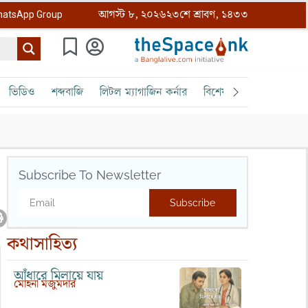
আগস্ট ৮, ২০২৬
২৩শে শ্রাবণ, ১৪৩৩
atsApp Group
ভিডিও
শব্দবাজি
লিটল ম্যাগাজিন কর্নার
বিশেষ ক্রোড়পত্র
বৈঠক
Subscribe To Newsletter
Subscribe
কথাসাহিত্য
আঁধারে মিলায়ে যায়
মোহনা মজুমদার