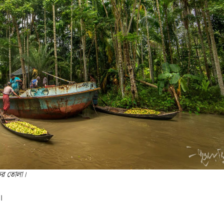
ের তোলা।
।