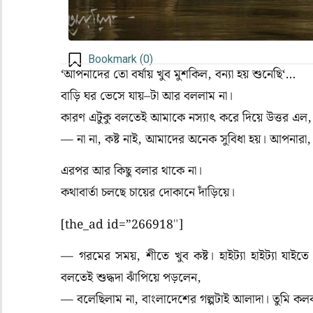
Bookmark (
0
)
‘
আপনাদের
তো
বর্ষায়
খুব
মুশকিল
,
বন্যা
হয়
শুনেছি
‘…
বাড়ি
ঘর
ভেসে
যায়
–
টা
আর
বললাম
না।
কারণ এটুকু
বলতেই
আমাকে
নস্যাৎ
করে
দিয়ে
উত্তর
এল,
— না
না
,
কষ্ট
নাই
,
আমাদের
অনেক
সুবিধা
হয়।
আপনারা
এরপর আর
কিছু
বলার
থাকে
না।
কথাবার্তা
চলছে
চায়ে
র
দোকানে
দাঁড়িয়ে।
[the_ad id=”266918″]
—
গরমের
সময়
,
শীতে
খুব
কষ্ট।
হাইট্যা
হাইট্যা
যাইতে
বলতেই
শুদ্ধদা
ঝাঁপিয়ে
পড়লেন,
— বলেছিলাম
না
,
বাংলাদেশের
গল্পটাই
আলাদা।
তুমি
কলক