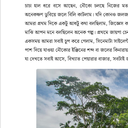
চাচা
হাল
ধরে
বসে
আছেন
,
নৌকো
চলছে
নিজের
মত
অনেকক্ষণ
ডুবিয়ে
জলে
বিলি কাটলাম। যদি
কোনও
জল
আমরা
প্রথম
দিকে
একটু
আধটু
কথা
বলছিলাম
,
জিজ্ঞেস
ক
মাঝি
আপন
মনে
বলছিলেন
অনেক
গল্প।
প্রথমে
জায়গা
চে
একসময়
আমরা
সবাই
চুপ
করে
গেলাম
,
সিনেমাটা
সাইলেন্
পাশ
দিয়ে
যাওয়া
নৌকোর
ইঞ্জিনের
শব্দ
বা
জলের
কিনারায়
যা
দেখতে
সবাই
আসে
,
বিখ্যাত
পেয়ারার
বাজার
,
সবটাই