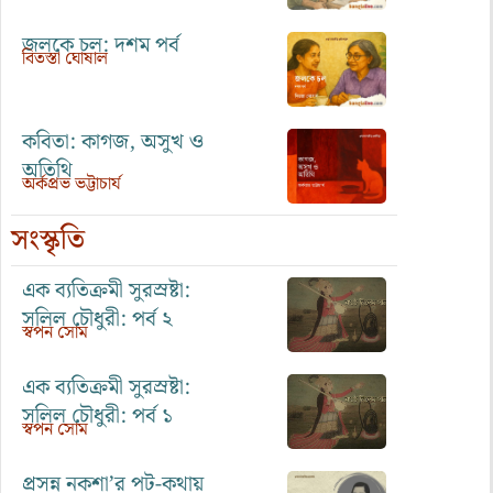
জলকে চল: দশম পর্ব
বিতস্তা ঘোষাল
কবিতা: কাগজ, অসুখ ও
অতিথি
অর্কপ্রভ ভট্টাচার্য
সংস্কৃতি
এক ব্যতিক্রমী সুরস্রষ্টা:
সলিল চৌধুরী: পর্ব ২
স্বপন সোম
এক ব্যতিক্রমী সুরস্রষ্টা:
সলিল চৌধুরী: পর্ব ১
স্বপন সোম
প্রসন্ন নকশা’র পট-কথায়