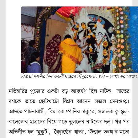
বিজয়া দশমীর দিন ভবানী মণ্ডপে সিঁদুরখেলা। ছবি – লেখকের সংগ্রহ
মতিহারির পুজোর একটা বড় আকর্ষণ ছিল নাটক। সাতের
দশকে তাতে ছোটখাটো বিপ্লব আনেন সজল সেনগুপ্ত।
আদতে পাটনাবাসী, বিমা কোম্পানির চাকুরে, সজলকাকু স্কুল-
কলেজের ছাত্রদের নিয়ে গড়ে তুললেন নাটকের দল। পর পর
অভিনীত হল ‘মুকুট’, ‘বৈকুণ্ঠের খাতা’, ‘উত্তাল তরঙ্গ’র মতো