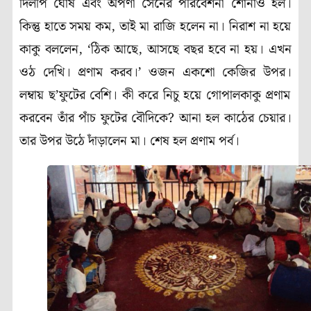
দিলীপ ঘোষ এবং অপর্ণা সেনের পরিবেশনা শোনাও হল
।
কিন্তু হাতে সময় কম, তাই মা রাজি হলেন না
।
নিরাশ না হয়ে
কাকু বললেন, ‘ঠিক আছে, আসছে বছর হবে না হয়
।
এখন
ওঠ দেখি
।
প্রণাম করব
।
’
ওজন একশো কেজির উপর
।
লম্বায় ছ’ফুটের বেশি
।
কী করে নিচু হয়ে গোপালকাকু প্রণাম
করবেন তাঁর পাঁচ ফুটের বৌদিকে? আনা হল কাঠের চেয়ার
।
তার উপর উঠে দাঁড়ালেন মা
।
শেষ হল প্রণাম পর্ব
।