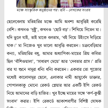
মঞ্চে সাংস্কৃতিক অনুষ্ঠানের পর। ছবি – লেখকের সংগ্রহ
ছেলেবেলায় মতিহারির মঞ্চে আমি অবশ্য আবৃত্তিই করেছি
বেশি
।
কখনও ‘দুষ্টু’, কখনও ‘ছোট বড়’
।
শিখিয়ে দিতেন মা
।
যদি ভুলে যাই, তাই মাকে বলতাম, ‘বই নিয়ে উইংসে দাঁড়িয়ে
থাক
।
’ মা নিজেও খুব ভালো আবৃত্তি করতেন
।
চক্রবেড়িয়ার
কন্যা, মতিহারির বধূ, আমার অধ্যাপিকা-মায়ের প্রিয় কবিতা
ছিল ‘বাঁশিওয়ালা’, ‘সাধারণ মেয়ে’ আর ‘দেবতার গ্রাস
।
’ প্রতি
বার যা শুনে দাদুরা ধন্যি ধন্যি করতেন
।
একবার তো পুজোর
মধ্যেই কালোদাদুর ছেলে, এলাকার নামী আয়ুর্বেদ ডাক্তার,
গোপালকাকু মোনো রেকর্ড প্লেয়ার আর একটি ইপি রেকর্ড
নিয়ে আমাদের বাড়ি হাজির
।
খুব ইচ্ছে মায়ের সঙ্গে ‘কর্ণ-কুন্তী
সংবাদ’ করার
।
ইপি রেকর্ডে আকাশবাণীর বিশিষ্ট ঘোষক