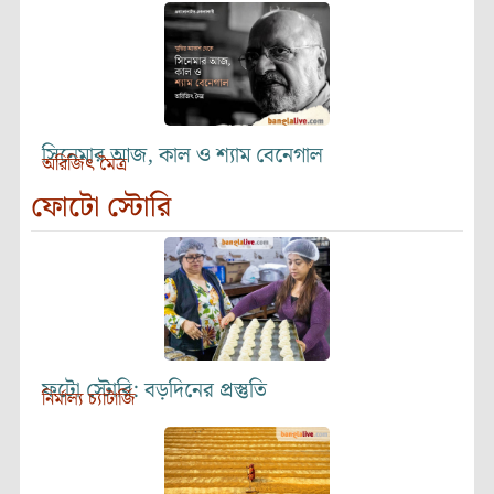
সিনেমার আজ, কাল ও শ্যাম বেনেগাল
অরিজিৎ মৈত্র
ফোটো স্টোরি
ফটো স্টোরি: বড়দিনের প্রস্তুতি
নির্মাল্য চ্যাটার্জি