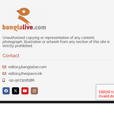
Unauthorized copying or representation of any content,
photograph, illustration or artwork from any section of this site is
strictly prohibited.
Contact
editor@banglalive.com
editor@thespace.ink
+91-9073228386
Author index
Our Story
Disclaimer
Privacy
Terms of Use
Advertise with us
Contact Us
Sitemap