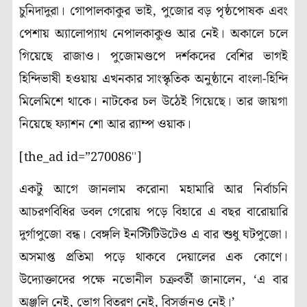
চুনিদাদুরা। গোপালকাকুর ভাই, পুজোর বড় পৃষ্ঠপোষক এবং
পেশায় অ্যালোপ্যাথ নেপালকাকুও আর নেই। অকালে চলে
গিয়েছে রাজাও।
পুজোমণ্ডপে দর্শকদের বেশির ভাগই
হিন্দিভাষী হওয়ায় এখনকার সাংস্কৃতিক অনুষ্ঠানে বাংলা-হিন্দি
মিলেমিশে থাকে। নাটকের চল উঠেই গিয়েছে। তার জায়গা
নিয়েছে ফ্যাশন শো আর র‍্যাম্প ওয়াক।
[the_ad id=”270086″]
একটু আগে জানলাম করোনা মহামারি আর নির্বাচনি
আচরণবিধির ডবল গেরোয় পড়ে বিহারে এ বছর বারোয়ারি
দুর্গাপুজো বন্ধ। বেঙ্গলি ইনস্টিটিউটেও এ বার শুধু ঘটপুজো।
অসমাপ্ত প্রতিমা পড়ে থাকবে দেয়ালের এক কোণে।
উদ্যোক্তাদের পক্ষে নভোনীল চক্রবর্তী জানালেন, ‘এ বার
অঞ্জলি নেই, ভোগ বিতরণ নেই, বিসর্জনও নেই।’