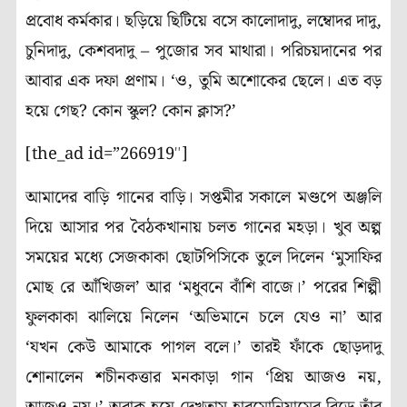
প্রবোধ কর্মকার
।
ছড়িয়ে ছিটিয়ে বসে কালোদাদু, লম্বোদর দাদু,
চুনিদাদু, কেশবদাদু – পুজোর সব মাথারা
।
পরিচয়দানের পর
আবার এক দফা প্রণাম
।
‘ও, তুমি অশোকের ছেলে
।
এত বড়
হয়ে গেছ? কোন স্কুল? কোন ক্লাস?’
[the_ad id=”266919″]
আমাদের বাড়ি গানের বাড়ি
।
সপ্তমীর সকালে মণ্ডপে অঞ্জলি
দিয়ে আসার পর বৈঠকখানায় চলত গানের মহড়া
।
খুব অল্প
সময়ের মধ্যে সেজকাকা ছোটপিসিকে তুলে দিলেন ‘মুসাফির
মোছ রে আঁখিজল’ আর ‘মধুবনে বাঁশি বাজে
।
’ পরের শিল্পী
ফুলকাকা ঝালিয়ে নিলেন ‘অভিমানে চলে যেও না’ আর
‘যখন কেউ আমাকে পাগল বলে
।
’ তারই ফাঁকে ছোড়দাদু
শোনালেন শচীনকত্তার মনকাড়া গান ‘প্রিয় আজও নয়,