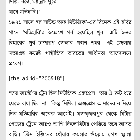
দিল্লি, বম্বে, ম্যাড্রাস ঘুরে
যাবে মতিহারি
।
’
১৯৭১ সালে ‘দ্য সাউন্ড অফ মিউজিক’-এর রিমেক এই ছবির
গানে ‘মতিহারি’র উল্লেখে গর্ব হয়েছিল খুব। এটি উত্তর
বিহারের পূর্ব চম্পারণ জেলার প্রধান শহর
।
এই জেলায়
সত্যাগ্রহ করেই গান্ধীজির ভারতের স্বাধীনতা আন্দোলনে
প্রবেশ
।
[the_ad id=”266918″]
‘জয় জয়ন্তী’র ট্রেন ছিল মিউজিক এক্সপ্রেস
।
তার ঐ রুট ধরে
যেতে বাধা ছিল না
।
কিন্তু মিথিলা এক্সপ্রেস আমাদের নামিয়ে
দিত মতিহারির অনেক আগেই
।
মজফ্ফরপুর থেকে মিটার
গেজের ট্রেনে আরও আশি কিলোমিটার পেরিয়ে তবে আসত
বাড়ি
।
স্টিম ইঞ্জিনের ধোঁয়ার কয়লার গুঁড়োয় চোখ জ্বালা