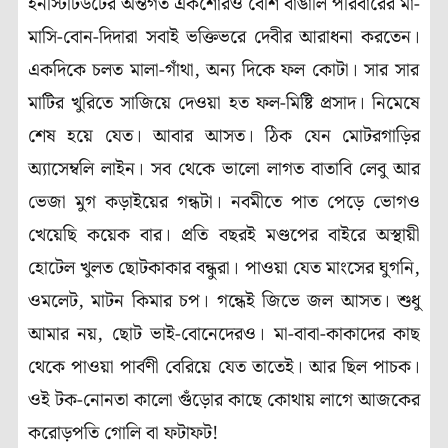
ইনস্টিটিউটের অন্তর্গত একশোরও বেশি বাঙালি পরিবারের মা-
মাসি-বোন-দিদারা সবাই ভক্তিভরে দেবীর আরাধনা করতেন
।
একদিকে চলত মালা-গাঁথা, অন্য দিকে ফল কোটা
।
সার সার
মাটির খুরিতে সাজিয়ে দেওয়া হত ফল-মিষ্টি প্রসাদ
।
নিমেষে
শেষ হয়ে যেত
।
আবার আসত
।
ঠিক যেন মোটরগাড়ির
অ্যাসেম্বলি লাইন
।
সব থেকে ভালো লাগত বাতাবি লেবু আর
ভেজা মুগ কড়াইয়ের গন্ধটা
।
নবমীতে পাত পেড়ে ভোগও
খেয়েছি কয়েক বার
।
প্রতি বছরই মণ্ডপের বাইরে অস্থায়ী
হোটেল খুলত ছোটকাকার বন্ধুরা। পাওয়া যেত মাংসের ঘুগনি,
ওমলেট, মাটন কিমার চপ। গন্ধেই জিভে জল আসত। শুধু
আমার নয়, ছোট ভাই-বোনেদেরও। মা-বাবা-কাকাদের কাছ
থেকে পাওয়া পার্বণী বেরিয়ে যেত তাতেই। আর ছিল পাচক।
ওই টক-নোনতা কালো গুঁড়োর কাছে কোথায় লাগে আজকের
করোড়পতি গোলি বা ফটাফট!