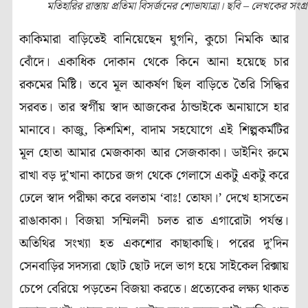
মতিহারির রাস্তায় প্রতিমা বিসর্জনের শোভাযাত্রা। ছবি – লেখকের সংগ্
কাকিমারা বাড়িতেই বানিয়েছেন ঘুগনি, কুচো নিমকি আর
বোঁদে। একাধিক দোকান থেকে কিনে আনা হয়েছে চার
রকমের মিষ্টি। তবে মূল আকর্ষণ ছিল বাড়িতে তৈরি সিদ্ধির
সরবত। তার স্বর্গীয় স্বাদ আজকের ঠান্ডাইকে অনায়াসে হার
মানাবে। কাজু, কিশমিশ, বাদাম সহযোগে এই শিল্পকর্মটির
মূল হোতা আমার মেজকাকা আর সেজকাকা। ডাইনিং রুমে
রাখা বড় দু’খানা কাচের জগ থেকে গেলাসে একটু একটু করে
ঢেলে স্বাদ পরীক্ষা করে বলতাম ‘বাঃ! তোফা।’ দেখে হাসতেন
রাঙাকাকা। বিজয়া সম্মিলনী চলত রাত এগারোটা পর্যন্ত।
অতিথির সংখ্যা হত একশোর কাছাকাছি। পরের দু’দিন
সেনবাড়ির সদস্যরা ছোট ছোট দলে ভাগ হয়ে সাইকেল রিক্সায়
চেপে বেরিয়ে পড়তেন বিজয়া করতে। প্রত্যেকের লক্ষ্য থাকত