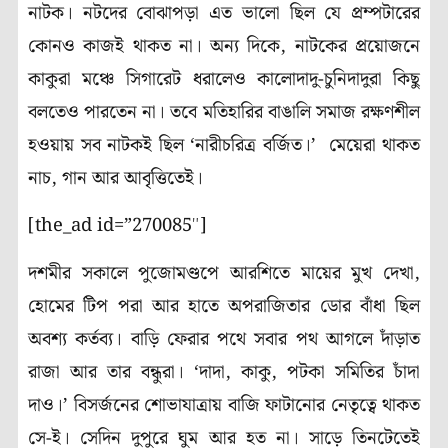
নাটক। নটদের বোঝাপড়া এত ভালো ছিল যে প্রম্পটারের
কোনও কাজই থাকত না। অন্য দিকে, নাটকের প্রয়োজনে
কাকুরা মঞ্চে সিগারেট ধরালেও কালোদাদু-চুনিদাদুরা কিছু
বলতেও পারতেন না। তবে মতিহারির বাঙালি সমাজ রক্ষণশীল
হওয়ায় সব নাটকই ছিল ‘নারীচরিত্র বর্জিত।’ মেয়েরা থাকত
নাচ, গান আর আবৃত্তিতেই।
[the_ad id=”270085″]
দশমীর সকালে পুজোমণ্ডপে আরশিতে মায়ের মুখ দেখা,
হোমের টিপ পরা আর হাতে অপরাজিতার ডোর বাঁধা ছিল
অবশ্য কর্তব্য। বাড়ি ফেরার পথে সবার পথ আগলে দাঁড়াত
রাজা আর তার বন্ধুরা। ‘দাদা, কাকু, পটকা সমিতির চাঁদা
দাও।’ বিসর্জনের শোভাযাত্রায় বাজি ফাটানোর নেতৃত্বে থাকত
সে-ই। সেদিন দুপুরে ঘুম আর হত না। সাড়ে তিনটেতেই