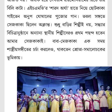
আজও নয়
।
’ অবাক হয়ে দেখতাম হারমোনিয়ামের রিডে তাঁর
বিলি কাটা। এইচএমভি’র ‘শারদ অর্ঘ্য’ হাতে নিয়ে ছোটকাকা
গাইতেন অনুপ ঘোষালের পুজোর গান। তবলা সঙ্গতে
সেজকাকা ছিলেন অক্লান্ত
।
শুধু বাড়ির শিল্পীই নয়, সন্ধ্যার
বিচিত্রানুষ্ঠানে অন্যান্য স্থানীয় শিল্পীদেরও প্রথম পছন্দ হতেন
আমার সেজকাকাই
।
বাবা-মেজকাকা এক সময়
শাস্ত্রীয়সঙ্গীতের চর্চা করলেও, থাকতেন শ্রোতা-সমালোচকের
ভূমিকায়
।