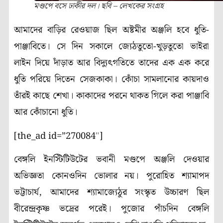
মণ্ডপে বসে ঢাকীর দল। ছবি – লেখকের সংগ্রহ
আমাদের বাড়ির রেওয়াজ ছিল অষ্টমীর অঞ্জলি হবে ধুতি-
পাঞ্জাবিতে
।
সে দিন সকালে জ্যেঠতুতো-খুড়তুতো ভাইরা
লাইন দিয়ে দাঁড়াত আর বিদ্যুৎগতিতে তাদের এক এক করে
ধুতি পরিয়ে দিতেন সেজকাকা
।
কোঁচা সামলানোর কায়দাও
তাঁরই কাছে শেখা
।
কাকাদের পরনে থাকত গিলে করা পাঞ্জাবি
আর কোঁচানো ধুতি
।
[the_ad id=”270084″]
বেঙ্গলি ইনস্টিটিউটের ভবানী মণ্ডপে অঞ্জলি দেওয়ার
অভিজ্ঞতা কোনওদিন ভোলার নয়
।
পুরোহিত শ্যামাপদ
ভট্টাচার্য, আমাদের শ্যামাজ্যেঠুর সংস্কৃত উচ্চারণ ছিল
বীরেন্দ্রকৃষ্ণ ভদ্রের পরেই
।
পুজোর পাঁচদিন বেঙ্গলি