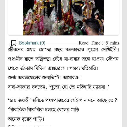
Bookmark (
0
)
জীবনের প্রথম চোদ্দো বছর কলকাতার পুজো দেখিইনি
।
পঞ্চমীর রাতে তল্পিতল্পা বেঁধে মা-বাবার সঙ্গে হাওড়া স্টেশন
থেকে উঠতাম মিথিলা এক্সপ্রেসে
।
গন্তব্য মতিহারি
।
জর্জ অরওয়েলের জন্মভিটে
।
আমারও
।
বাবা-কাকারা বলতেন, ‘পুজো হো তো মতিহারি য্যায়সা
।
’
‘জয় জয়ন্তী’ ছবিতে পঞ্চপাণ্ডবের সেই গান মনে আছে তো?
‘ঝিকঝিক ঝিকঝিক চলছে রেলের গাড়ি
অনেক দূরের পাড়ি
।