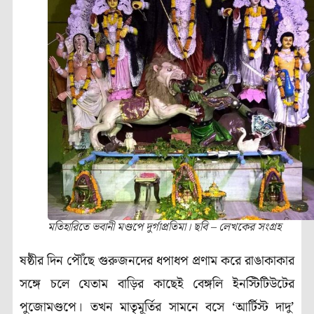
মতিহারিতে ভবানী মণ্ডপে দুর্গাপ্রতিমা। ছবি – লেখকের সংগ্রহ
ষষ্ঠীর দিন পৌঁছে গুরুজনদের ধপাধপ প্রণাম করে রাঙাকাকার
সঙ্গে চলে যেতাম বাড়ির কাছেই বেঙ্গলি ইনস্টিটিউটের
পুজোমণ্ডপে
।
তখন মাতৃমূর্তির সামনে বসে ‘আর্টিস্ট দাদু’