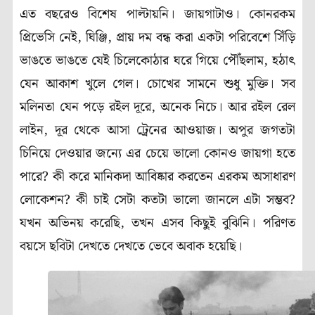
এত বছরেও বিশেষ পাল্টায়নি। জায়গাটাও। কোনরকম
প্রিভেসি নেই,
ঘিঞ্জি
,
প্রায় দম বন্ধ করা একটা পরিবেশে সিঁড়ি
ভাঙতে ভাঙতে যেই চিলেকোঠার ঘরে গিয়ে পৌঁছলাম
,
হঠাৎ
যেন আকাশ খুলে গেল। চোখের সামনে শুধু মুক্তি। সব
মলিনতা যেন পড়ে রইল দূরে
,
অনেক নিচে। আর রইল রেল
লাইন
,
দূর থেকে আসা ট্রেনের আওয়াজ। অপুর জগতটা
চিনিয়ে দেওয়ার জন্যে এর চেয়ে ভালো কোনও জায়গা হতে
পারে
?
কী করে মানিকদা আবিষ্কার করতেন এরকম অসাধারণ
লোকেশন
?
কী চাই সেটা কতটা ভালো জানলে এটা সম্ভব
?
যখন অভিনয় করেছি
,
তখন এসব কিছুই বুঝিনি। পরিণত
বয়সে ছবিটা দেখতে দেখতে ভেবে অবাক হয়েছি।