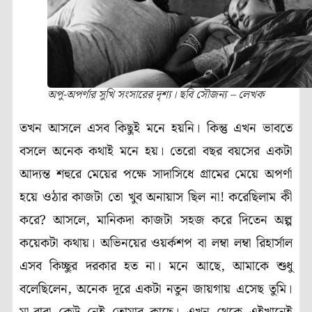
অপু-অপর্ণার সুখি সংসারের দৃশ্য। ছবি সৌজন্য – লেখক
তখন আসলে এসব কিছুই মনে হয়নি। কিন্তু এখন ভাবতে
বসলে অনেক কথাই মনে হয়। তেরো বছর বয়সের একটা
আদ্যন্ত শহুরে মেয়ের পক্ষে সাদাসিধে গ্রামের মেয়ে অপর্ণা
হয়ে ওঠার কাজটা তো খুব অনায়াস ছিল না! করেছিলাম কী
করে
?
আসলে
,
মানিকদা কাজটা সহজ করে দিতেন অল্প
কয়েকটা কথায়। অভিনয়ের ওয়র্কশপ বা লম্বা লম্বা রিহার্সাল
এসব কিচ্ছুর দরকার হত না। মনে আছে
,
আমাকে শুধু
বলেছিলেন
,
অনেক দূরে একটা নতুন জায়গায় এসেছ তুমি।