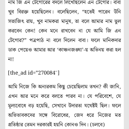
নাম জি এন টেগোরের বদলে লিখেছিলেন এন টেগোর। বাবা
খুব বিরক্ত হয়েছিলেন। বলেছিলেন
, “
হতেই পারেন উনি
সত্যজিৎ রায়
,
খুব নামকরা মানুষ
,
তা বলে আমার নাম ভুল
করবেন কেন! কেন মনে রাখবেন না যে আমি জি এন
টেগোর
?”
পত্রপাঠ না বলে দিলেন বাবা। ফলে মানিকদার
ডাক পেয়েও আমার আর
‘
কাঞ্চনজঙ্ঘা
’-
য় অভিনয় করা হল
না!
[the_ad id=”270084″]
আমি নিজে কি অন্যরকম কিছু চেয়েছিলাম তখন
?
কী জানি
,
এখন আর মনে করে বলতে পারব না। যে পরিবেশে
,
যে
মূল্যবোধে বড় হয়েছি
,
সেখানে উদারতা যথেষ্টই ছিল। ফলে
অভিভাবকদের সঙ্গে বিরোধের
,
জেদ ধরে নিজের মত
প্রতিষ্ঠার তেমন দরকারই হয়নি কোনও দিন। (চলবে)