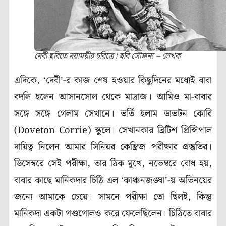
দেবী ছবিতে দয়াময়ীর চরিত্রে। ছবি সৌজন্য – লেখক
এদিকে
, ‘
দেবী
’-
র কাজ শেষ হওয়ার কিছুদিনের মধ্যেই বাবা
বদলি হলেন আসানসোল থেকে মাদ্রাজ। আমিও মা-বাবার
সঙ্গে সঙ্গে গেলাম সেখানে। ভর্তি হলাম ডাভটন কোরি
(
Doveton Corrie)
স্কুলে। সেখানকার ব্রিটিশ প্রিন্সিপাল
দায়িত্ব নিলেন আমার সিনিয়র কেম্ব্রিজ পরীক্ষার প্রস্তুতির।
ডিসেম্বরে সেই পরীক্ষা
,
তার ঠিক মুখে
,
নভেম্বরে বোধ হয়
,
বাবার কাছে মানিকদার চিঠি এল
‘
কাঞ্চনজঙ্ঘা
’-
য় অভিনয়ের
জন্যে আমাকে চেয়ে। সামনে পরীক্ষা তো ছিলই
,
কিন্তু
মানিকদা একটা গণ্ডগোলও করে ফেলেছিলেন। চিঠিতে বাবার