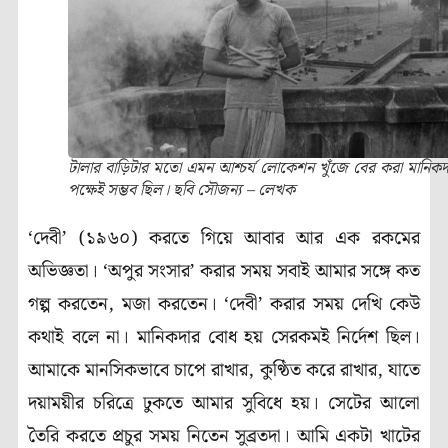
টালার বাড়িটার মতো এমন আশ্চর্য লোকেশন খুঁজে বের করা মানিকদ
পক্ষেই সম্ভব ছিল। ছবি সৌজন্য – লেখক
‘
দেবী
’ (
১৯৬০) করতে গিয়ে আবার আর এক রকমের
অভিজ্ঞতা।
‘
অপুর সংসার
’
করার সময় সবাই আমার সঙ্গে কত
গল্প করতেন
,
মজা করতেন।
‘
দেবী
’
করার সময় দেখি কেউ
কথাই বলে না। মানিকদার বোধ হয় সেরকমই নির্দেশ ছিল।
আমাকে মানসিকভাবে চাপে রাখার
,
কুণ্ঠিত করে রাখার
,
যাতে
দয়াময়ীর চরিত্রে ঢুকতে আমার সুবিধে হয়। সেটের আলো
তৈরি করতে প্রচুর সময় নিতেন সুব্রতদা। আমি একটা খাটের