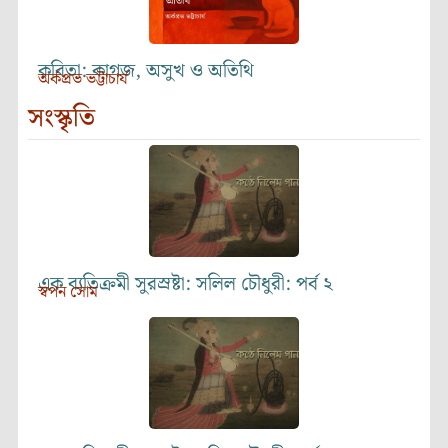
কবিতা: কাগজ, অসুখ ও অতিথি
অর্কপ্রভ ভট্টাচার্য
সংস্কৃতি
এক ব্যতিক্রমী সুরস্রষ্টা: সলিল চৌধুরী: পর্ব ২
স্বপন সোম