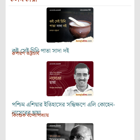
কই সেই চিনি পাতা সাদা দই
রূপায়ণ ভট্টাচার্য
পশ্চিম এশিয়ার ইতিহাসের সন্ধিক্ষণে এলি কোহেন-
নাসেরের ছায়া
কিংশুক বন্দ্যোপাধ্যায়