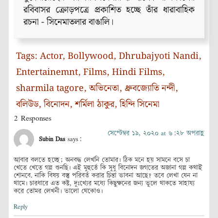
রবিবাসর ক্রোড়পত্রে প্রকাশিত হচ্ছে তাঁর ধারাবাহিক
রচনা - সিনেমাতলার বাঙালি।
Tags:
Actor
,
Bollywood
,
Dhrubajyoti Nandi
,
Entertainemnt
,
Films
,
Hindi Films
,
sharmila tagore
,
অভিনেতা
,
ধ্রুবজ্যোতি নন্দী
,
বলিউড
,
বিনোদন
,
শর্মিলা ঠাকুর
,
হিন্দি সিনেমা
2 Responses
সেপ্টেম্বর ১৯, ২০২০ at ৬:২৮ অপরাহ্ণ
Subin Das
says:
আবার বলতে হচ্ছে; অনবদ্ধ লেখনি তোমার। ঠিক মনে হয় সামনে বসে চা
খেতে খেতে গল্প শুনছি। এই মুহুর্তে কি সুধু বিনোদন জগতের অজানা গল্প কথাই
শোনবে. নাকি বিষয় বস্তু পরিবর্ত করার চিন্তা ভাবনা আছে? তবে লেখা যেন না
থামে। চারধারে এত কষ্ট, দুঃখ্যের মধ্যে কিছুক্ষনের জন্য ভুলে থাকতে সাহায্য
করে তোমর লেখনী। ভালো থেকোও।
Reply