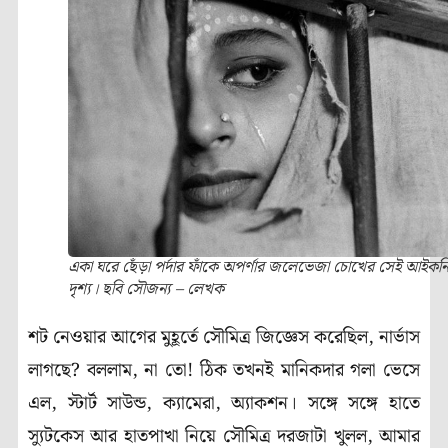
একা ঘরে ছেঁড়া পর্দার ফাঁকে অপর্ণার জলেভেজা চোখের সেই আইকন
দৃশ্য। ছবি সৌজন্য – লেখক
শট নেওয়ার আগের মুহূর্তে সৌমিত্র জিজ্ঞেস করেছিল
,
নার্ভাস
লাগছে
?
বললাম
,
না তো! ঠিক তখনই মানিকদার গলা ভেসে
এল
,
স্টার্ট সাউন্ড
,
ক্যামেরা
,
অ্যাকশন। সঙ্গে সঙ্গে হাতে
স্যুটকেস আর হাতপাখা নিয়ে সৌমিত্র দরজাটা খুলল
,
আমার