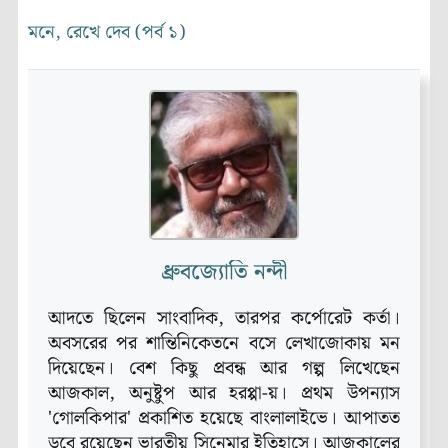
মনে, রেখে দেব (পর্ব ১)
ধ্রুবজ্যোতি নন্দী
আদতে ছিলেন সাংবাদিক, তারপর কর্পোরেট কর্তা।
অবসরের পর শান্তিনিকেতনে বসে লেখাজোকায় মন
দিয়েছেন। বেশ কিছু প্রবন্ধ আর গল্প লিখেছেন
আজকাল, অনুষ্টুপ আর হরপ্পা-য়। প্রথম উপন্যাস
'গোলকিপার' প্রকাশিত হয়েছে বাংলালাইভে। আপাতত
ডুবে রয়েছেন ভারতীয় সিনেমার ইতিহাসে। আজকালের