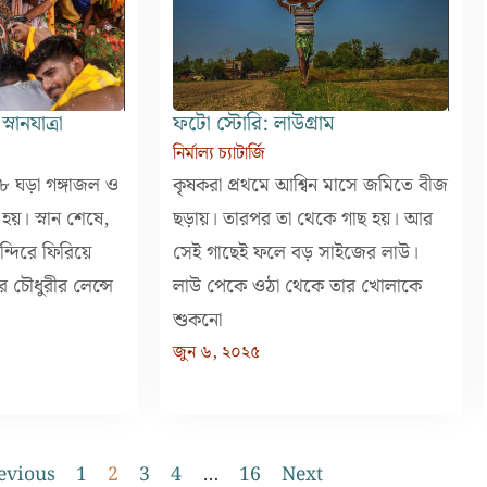
নানযাত্রা
ফটো স্টোরি: লাউগ্রাম
নির্মাল্য চ্যাটার্জি
 ২৮ ঘড়া গঙ্গাজল ও
কৃষকরা প্রথমে আশ্বিন মাসে জমিতে বীজ
হয়। স্নান শেষে,
ছড়ায়। তারপর তা থেকে গাছ হয়। আর
ন্দিরে ফিরিয়ে
সেই গাছেই ফলে বড় সাইজের লাউ।
র চৌধুরীর লেন্সে
লাউ পেকে ওঠা থেকে তার খোলাকে
শুকনো
জুন ৬, ২০২৫
evious
1
2
3
4
…
16
Next