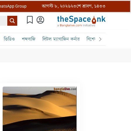
আগস্ট ৮, ২০২৬
২৩শে শ্রাবণ, ১৪৩৩
atsApp Group
ভিডিও
শব্দবাজি
লিটল ম্যাগাজিন কর্নার
বিশেষ ক্রোড়পত্র
বৈঠক