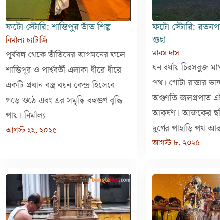
ফটো স্টোরি: শান্তিপুর তাঁত শিল্প
ফটো স্টোরি: রতনগড়
গুহা
নির্মাল্য চ্যাটার্জি
মানস দাস
পূর্ববঙ্গ থেকে তাঁতিদের আগমনের ফলে
ঘন বর্ষায় চিরসবুজ মা
শান্তিপুর ও পার্শ্ববর্তী এলাকা ধীরে ধীরে
পথ। গোটা রাস্তার ভান্
একটি প্রধান বস্ত্র বয়ন কেন্দ্র হিসেবে
অগুণতি জলপ্রপাত এ
গড়ে ওঠে এবং এর সমৃদ্ধি বহুগুণ বৃদ্ধি
আকর্ষণ। আজকের ছব
পায়। নির্মাল্য
দুর্গের পাহাড়ি পথ আ
আগস্ট ২২, ২০২৫
আগস্ট ৮, ২০২৫