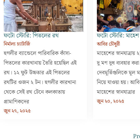
ফটো স্টোরি: পিতলের রথ
ফটো স্টোরি: মাহেশ স্
নির্মাল্য চ্যাটার্জি
আবির চৌধুরী
হুগলীর ব্যান্ডেলে পারিবারিক কাঁসা-
মাহেশের স্নানযাত্রায়
পিতলের কারখানায় তৈরি হয়েছিল এই
দু মণ দুধ ব্যবহার করা 
রথ। ১২ ফুট উচ্চতার এই পিতলের
দেবমূর্তিগুলিকে মূল ম
রথটির ওজন ২ টন। হুগলীর কারখানা
নিয়ে যাওয়া হয়। আবি
থেকে সেই রথ টেনে কলকাতায়
মাহেশের স্নানযাত্রার
প্রামাণিকদের
জুন ২০, ২০২৫
জুন ২৭, ২০২৫
Pr