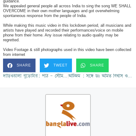
guidance.
We appealed general people all across India to sing the song WE SHALL
OVERCOME in their own mother languages and got overwhelming
spontaneous response from the people of India.
While making this music video in this lockdown period, all musicians and
artists have played and recorded their performances/voice on mobile
phone from their home. Any issue relating to audio quality may be
regretted.
Video Footage & still photographs used in this video have been collected
from internet
SHARE
TWEET
SHARE
দাড়িওয়ালা বুড়োটার: পাঠ – সৌমিত্র চট্টোপাধ্যায়
অটিজম : সঙ্গে ডঃ অমিত বিশ্বাস ও শ্রীমতি উর্মিমালা বসু (পর্ব ১)