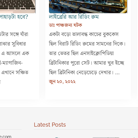
পাহাড়টা হবে?
লাইব্রেরি আর রিডিং রুম
ডাঃ পাঞ্চজন্য ঘটক
টার সঙ্গে যাঁরা
একটা বড়ো তালাবন্ধ কাচের বুককেস
োঝার সুবিধার
ছিল বিরাট রিডিং রুমের সামনের দিকে।
ে, এ আসলে এক
তার ভেতর ছিল এনসাইক্লোপিডিয়া
-ম্যাগাজিন-
ব্রিটানিকার পুরো সেট। আমার খুব ইচ্ছে
 এখানে সঞ্চিত
ছিল ব্রিটানিকা নেড়েচেড়ে দেখার। ...
ল
জুন ২০, ২০২২
Latest Posts
ve.com