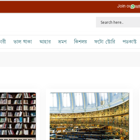
Join our
Wh
ারী
ভাল থাকা
আহার
ভ্রমণ
কিশলয়
ফটো স্টোরি
পডকাস্ট