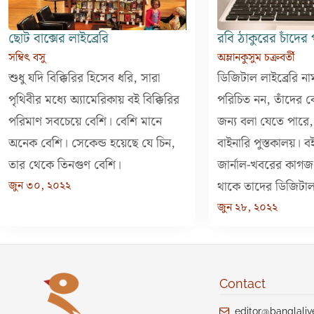
ছোট বাক্সের লাইব্রেরি
রবি ঠাকুরের চাঁদের 
সম্বিৎ বসু
অম্লানকুসুম চক্রবর্তী
শুধু যদি বিক্কিরির হিসেব ধরি, সারা
ডিজিটাল লাইব্রেরি নাম
পৃথিবীর মধ্যে অ্যামেরিকায় বই বিক্কিরির
পরিচিত নন, তাঁদের ব
পরিমাণ সবচেয়ে বেশি। বেশি মানে
জন্য বলা যেতে পার
অনেক বেশি। সেকেন্ড হয়েছে যে চিন,
বাইনারি পুস্তকালয়। বই
তার থেকে তিনগুণ বেশি।
জার্নাল-খবরের কাগজ
জুন ৩০, ২০২২
থাকে তাদের ডিজিটা
জুন ২৮, ২০২২
Contact
editor@banglali