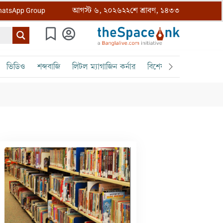
আগস্ট ৬, ২০২৬
২২শে শ্রাবণ, ১৪৩৩
atsApp Group
ভিডিও
শব্দবাজি
লিটল ম্যাগাজিন কর্নার
বিশেষ ক্রোড়পত্র
বৈঠক