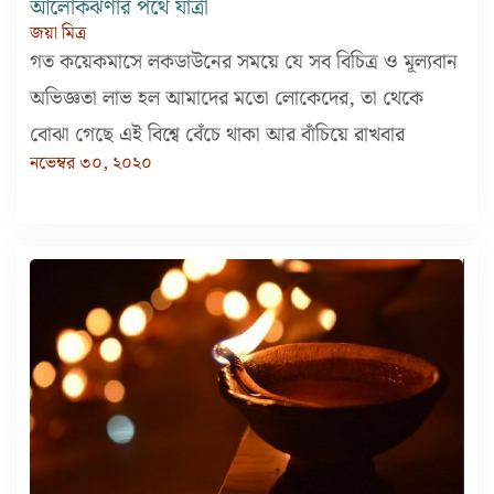
আলোকঝর্ণার পথে যাত্রী
জয়া মিত্র
গত কয়েকমাসে লকডাউনের সময়ে যে সব বিচিত্র ও মূল্যবান
অভিজ্ঞতা লাভ হল আমাদের মতো লোকেদের, তা থেকে
বোঝা গেছে এই বিশ্বে বেঁচে থাকা আর বাঁচিয়ে রাখবার
নভেম্বর ৩০, ২০২০