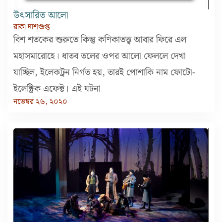
উত্‍সারিত আলো
রাকা দাশগুপ্ত
বিশ শতকের শুরুতে কিন্তু কণিকাতত্ত্ব আবার ফিরে এল
মহাসমারোহে। ধাতব তলের ওপর আলো ফেললে দেখা
যাচ্ছিল, ইলেকট্রন নির্গত হয়, তারই পোশাকি নাম ফোটো-
ইলেক্ট্রিক এফেক্ট। এই ঘটনা
নভেম্বর ২৬, ২০২০