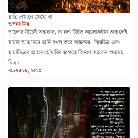
রাত্রি এখানে থেমো না
শুভময় মিত্র
আলোর নীচেই অন্ধকার, বা বলা উচিত আলোকহীন অঞ্চলেই
ছায়ার আগ্রাসনে জমি দখল করে অন্ধকার। স্থিরচিত্র এবং
ছায়াচিত্রের আলো-আঁধারির জগতে বিচরণ করলেন শুভময়
মিত্র।
নভেম্বর ১৮, ২০২০