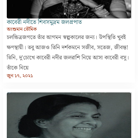
কাবেরী নদীতে শিবসমুদ্রম জলপ্রপাত
অংশুমান ভৌমিক
চলচ্চিত্রজগতে তাঁর আগমন স্বল্পকালের জন্য। উপস্থিতি খুবই
ক্ষণস্থায়ী। তবু আজও তিনি দর্শকমনে সজীব, সতেজ, জীবন্ত!
তিনি, দু'চোখে কাবেরী নদীর জলরাশি নিয়ে আসা কাবেরী বসু।
তাঁকে নিয়ে
জুন ১৭, ২০২১