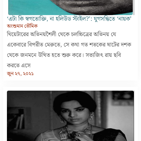
‘এটা কি স্বগতোক্তি, না হলিউড স্টাইল?’: যুগসন্ধিতে ‘নায়ক’
অংশুমান ভৌমিক
থিয়েটারের অভিনয়শৈলী থেকে চলচ্চিত্রের অভিনয় যে
একেবারে বিপরীত মেরুতে, সে কথা গত শতকের ষাটের দশক
থেকে জনমনে উত্থিত হতে শুরু করে। সত্যজিৎ রায় ছবি
করতে এসে
জুন ২৭, ২০২১