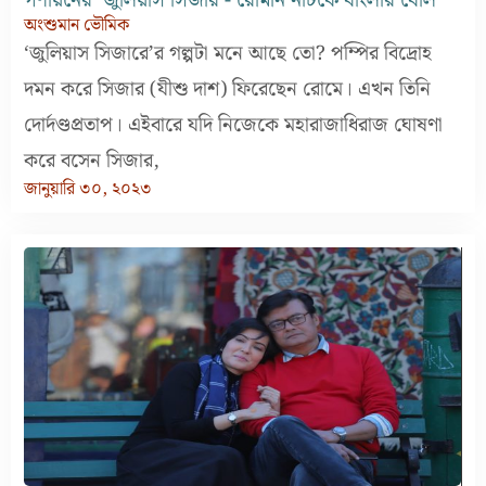
গণায়নের ‘জুলিয়াস সিজার’- রোমান নাটকে বাংলার বোল
অংশুমান ভৌমিক
‘জুলিয়াস সিজারে’র গল্পটা মনে আছে তো? পম্পির বিদ্রোহ
দমন করে সিজার (যীশু দাশ) ফিরেছেন রোমে। এখন তিনি
দোর্দণ্ডপ্রতাপ। এইবারে যদি নিজেকে মহারাজাধিরাজ ঘোষণা
করে বসেন সিজার,
জানুয়ারি ৩০, ২০২৩