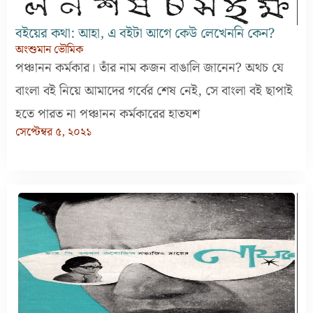
বইয়ের কথা: আহা, এ বইটা আগে কেউ লেখেননি কেন?
অংশুমান ভৌমিক
পঞ্চানন কর্মকার। তাঁর নাম কজন বাঙালি জানেন? অথচ যে
বাংলা বই নিয়ে আমাদের গর্বের শেষ নেই, সে বাংলা বই ছাপাই
হতে পারত না পঞ্চানন কর্মকারের হাতযশ
সেপ্টেম্বর ৫, ২০২১