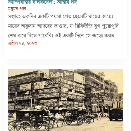
ক্যাম্পবস্তির বালকবেলা: অন্তিম পর্ব
মধুময় পাল
সপ্তাহে একদিন একটি পয়সা পেত ছেলেটি মায়ের কাছে৷
মায়ের অফুরান আদরের ভাণ্ডার, যা রিফিউজি যুগ পুরোপুরি
শেষ করে দিতে পারেনি৷ ওই একটি দিনে সে জড়ো করত
এপ্রিল ২৪, ২০২৩