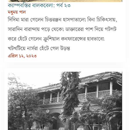
ক্যাম্পবস্তির বালকবেলা: পর্ব ২৩
মধুময় পাল
দিদিমা মারা গেলেন চিত্তরঞ্জন হাসপাতালে৷ বিনা চিকিৎসায়,
সারাদিন বারান্দায় পড়ে থেকে৷ ডাক্তারেরা পাশ দিয়ে গটগট
করে হেঁটে গেলেন ক্রুশিয়াল কনফারেন্সের হাবভাবে৷
খটখটিয়ে নার্সরা হেঁটে গেল উড়ন্ত
এপ্রিল ১২, ২০২৩