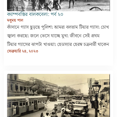
ক্যাম্পবস্তির বালকবেলা: পর্ব ২০
মধুময় পাল
কাঁদানে গ্যাস ছুড়ছে পুলিশ৷ আমরা বলতাম টিয়ার গ্যাস৷ চোখ
জ্বালা করছে৷ জলে ভেসে যাচ্ছে মুখ৷ জীবনে সেই প্রথম
টিয়ার গ্যাসের ঝাপটা খাওয়া৷ হেডস্যার হেরম্ব চক্রবর্তী থাকেন
ফেব্রুয়ারি ২৪, ২০২৩