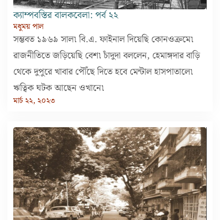
ক্যাম্পবস্তির বালকবেলা: পর্ব ২২
মধুময় পাল
সম্ভবত ১৯৬৯ সাল৷ বি.এ. ফাইনাল দিয়েছি কোনওক্রমে৷
রাজনীতিতে জড়িয়েছি বেশ৷ চাঁদুদা বললেন, হেমাঙ্গদার বাড়ি
থেকে দুপুরে খাবার পৌঁছে দিতে হবে মেন্টাল হাসপাতালে৷
ঋত্বিক ঘটক আছেন ওখানে৷
মার্চ ২২, ২০২৩