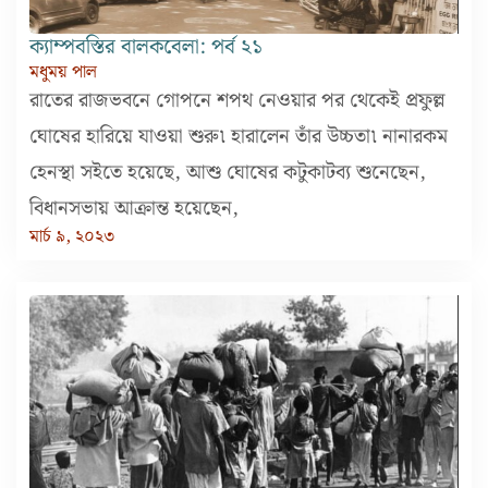
ক্যাম্পবস্তির বালকবেলা: পর্ব ২১
মধুময় পাল
রাতের রাজভবনে গোপনে শপথ নেওয়ার পর থেকেই প্রফুল্ল
ঘোষের হারিয়ে যাওয়া শুরু৷ হারালেন তাঁর উচ্চতা৷ নানারকম
হেনস্থা সইতে হয়েছে, আশু ঘোষের কটুকাটব্য শুনেছেন,
বিধানসভায় আক্রান্ত হয়েছেন,
মার্চ ৯, ২০২৩