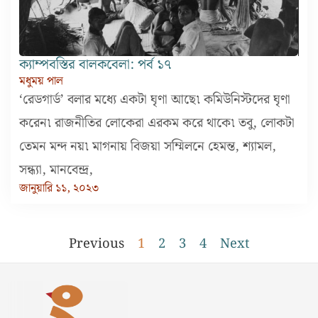
ক্যাম্পবস্তির বালকবেলা: পর্ব ১৭
মধুময় পাল
‘রেডগার্ড’ বলার মধ্যে একটা ঘৃণা আছে৷ কমিউনিস্টদের ঘৃণা
করেন৷ রাজনীতির লোকেরা এরকম করে থাকে৷ তবু, লোকটা
তেমন মন্দ নয়৷ মাগনায় বিজয়া সম্মিলনে হেমন্ত, শ্যামল,
সন্ধ্যা, মানবেন্দ্র,
জানুয়ারি ১১, ২০২৩
Previous
1
2
3
4
Next