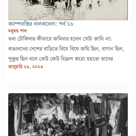
ক্যাম্পবস্তির বালকবেলা: পর্ব ১৮
মধুময় পাল
ভবা চৌকিদার কীভাবে জমিদার হলেন সেটা জানি না৷
বাঙালদের দেশের বাড়িতে বিঘে বিঘে জমি ছিল, বাগান ছিল,
পুকুর ছিল বলে কেউ কেউ বিদ্রুপ করে৷ হয়তো তাদের
জানুয়ারি ২৬, ২০২৩