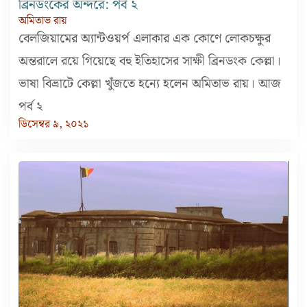
ব্রিনডংকের অন্দরে: পর্ব ২
অমিতাভ রায়
বেলজিয়ামের অ্যান্টওয়র্প এলাকার এক কোণে লোকচক্ষুর
অন্তরালে রয়ে গিয়েছে বহু ইতিহাসের সাক্ষী ব্রিনডংক কেল্লা।
ভাষা বিভ্রাটে কেল্লা খুঁজতে হন্যে হলেন অমিতাভ রায়। আজ
পর্ব ২
ডিসেম্বর ৯, ২০২১