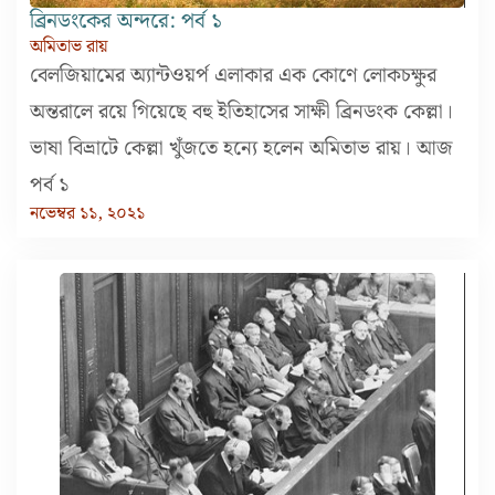
ব্রিনডংকের অন্দরে: পর্ব ১
অমিতাভ রায়
বেলজিয়ামের অ্যান্টওয়র্প এলাকার এক কোণে লোকচক্ষুর
অন্তরালে রয়ে গিয়েছে বহু ইতিহাসের সাক্ষী ব্রিনডংক কেল্লা।
ভাষা বিভ্রাটে কেল্লা খুঁজতে হন্যে হলেন অমিতাভ রায়। আজ
পর্ব ১
নভেম্বর ১১, ২০২১