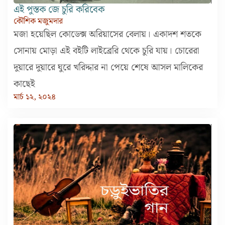
এই পুস্তক জে চুরি করিবেক
কৌশিক মজুমদার
মজা হয়েছিল কোডেক্স অরিয়াসের বেলায়। একাদশ শতকে
সোনায় মোড়া এই বইটি লাইব্রেরি থেকে চুরি যায়। চোরেরা
দুয়ারে দুয়ারে ঘুরে খরিদ্দার না পেয়ে শেষে আসল মালিকের
কাছেই
মার্চ ১২, ২০২৪