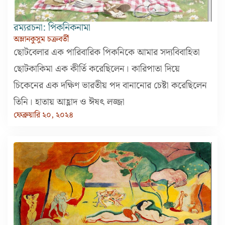
রম্যরচনা: পিকনিকনামা
অম্লানকুসুম চক্রবর্তী
ছোটবেলার এক পারিবারিক পিকনিকে আমার সদ্যবিবাহিতা
ছোটকাকিমা এক কীর্তি করেছিলেন। কারিপাতা দিয়ে
চিকেনের এক দক্ষিণ ভারতীয় পদ বানানোর চেষ্টা করেছিলেন
তিনি। হাতায় আহ্লাদ ও ঈষৎ লজ্জা
ফেব্রুয়ারি ২০, ২০২৪