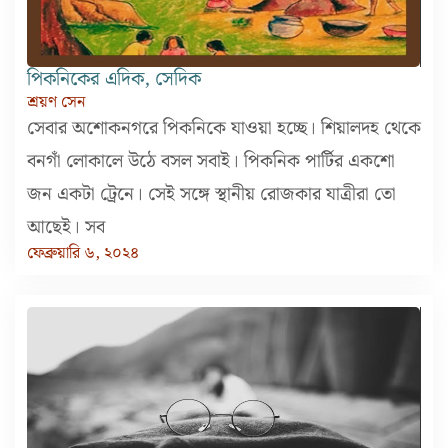
পিকনিকের এদিক, সেদিক
শ্রয়ণ সেন
সেবার অশোকনগরে পিকনিকে যাওয়া হচ্ছে। শিয়ালদহ থেকে
বনগাঁ লোকালে উঠে বসল সবাই। পিকনিক পার্টির একশো
জন একটা ট্রেনে। সেই সঙ্গে স্থানীয় রোজকার যাত্রীরা তো
আছেই। সব
ফেব্রুয়ারি ৬, ২০২৪