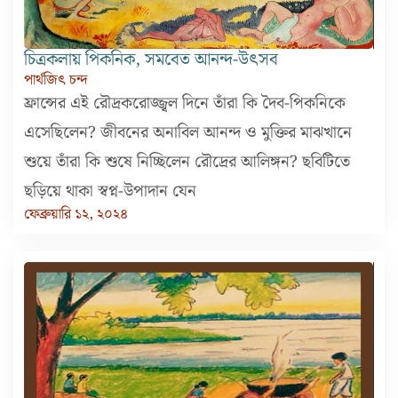
চিত্রকলায় পিকনিক, সমবেত আনন্দ-উৎসব
পার্থজিৎ চন্দ
ফ্রান্সের এই রৌদ্রকরোজ্জ্বল দিনে তাঁরা কি দৈব-পিকনিকে
এসেছিলেন? জীবনের অনাবিল আনন্দ ও মুক্তির মাঝখানে
শুয়ে তাঁরা কি শুষে নিচ্ছিলেন রৌদ্রের আলিঙ্গন? ছবিটিতে
ছড়িয়ে থাকা স্বপ্ন-উপাদান যেন
ফেব্রুয়ারি ১২, ২০২৪