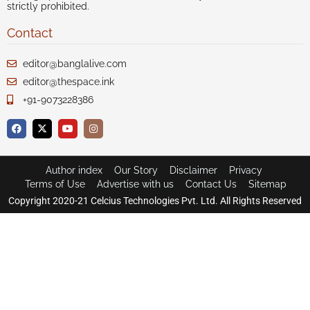
strictly prohibited.
Contact
editor@banglalive.com
editor@thespace.ink
+91-9073228386
Author index
Our Story
Disclaimer
Privacy
Terms of Use
Advertise with us
Contact Us
Sitemap
Copyright 2020-21 Celcius Technologies Pvt. Ltd. All Rights Reserved