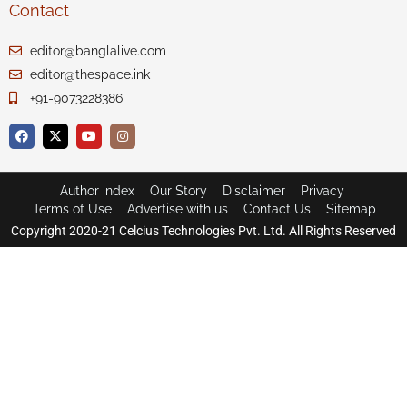
Contact
editor@banglalive.com
editor@thespace.ink
+91-9073228386
Author index
Our Story
Disclaimer
Privacy
Terms of Use
Advertise with us
Contact Us
Sitemap
Copyright 2020-21 Celcius Technologies Pvt. Ltd. All Rights Reserved