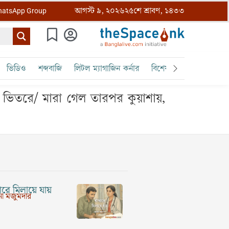
আগস্ট ৯, ২০২৬
২৫শে শ্রাবণ, ১৪৩৩
atsApp Group
ভিডিও
শব্দবাজি
লিটল ম্যাগাজিন কর্নার
বিশেষ ক্রোড়পত্র
বৈঠক
 ভিতরে/ মারা গেল তারপর কুয়াশায়,
রে মিলায়ে যায়
া মজুমদার