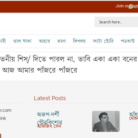
Join our
Wh
ারী
ভাল থাকা
আহার
ভ্রমণ
কিশলয়
ফটো স্টোরি
পডকাস্ট
ীয় শিস্‌/ দিতে পারল না, ভাবি একা একা বনের
ওঠে আজ আমার পাঁজরে পাঁজরে
Latest Posts
ve.com
অরূপ-দর্শী
আঁধা
মোহন
ink
গৌরকিশোর
অভিজিৎ সেন