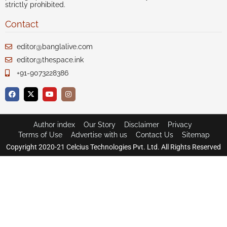
strictly prohibited.
Contact
editor@banglalive.com
editor@thespace.ink
+91-9073228386
Author index
Our Story
Disclaimer
Privacy
Terms of Use
Advertise with us
Contact Us
Sitemap
Copyright 2020-21 Celcius Technologies Pvt. Ltd. All Rights Reserved