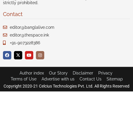
strictly prohibited.
Contact
editor@banglalive.com
editor@thespace.ink
+91-9073228386
Author index
Our Story
Disclaimer
Privacy
Terms of Use
Advertise with us
Contact Us
Sitemap
Copyright 2020-21 Celcius Technologies Pvt. Ltd. All Rights Reserved