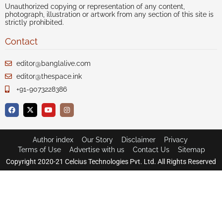
Unauthorized copying or representation of any content,
photograph, illustration or artwork from any section of this site is
strictly prohibited.
Contact
editor@banglalive.com
editor@thespace.ink
+91-9073228386
Author index
Our Story
Disclaimer
Privacy
Terms of Use
Advertise with us
Contact Us
Sitemap
Copyright 2020-21 Celcius Technologies Pvt. Ltd. All Rights Reserved