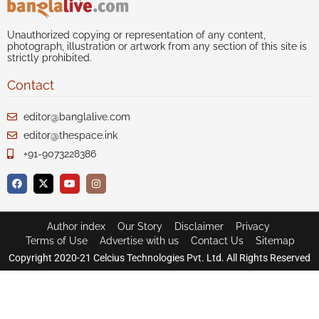
Unauthorized copying or representation of any content,
photograph, illustration or artwork from any section of this site is
strictly prohibited.
Contact
editor@banglalive.com
editor@thespace.ink
+91-9073228386
Author index
Our Story
Disclaimer
Privacy
Terms of Use
Advertise with us
Contact Us
Sitemap
Copyright 2020-21 Celcius Technologies Pvt. Ltd. All Rights Reserved