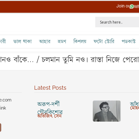
Join our
Wh
ারী
ভাল থাকা
আহার
ভ্রমণ
কিশলয়
ফটো স্টোরি
পডকাস্ট
নও বাঁকে… / চলমান তুমি নও। রাস্তা নিজে পের
Latest Posts
ve.com
অরূপ-দর্শী
আঁধা
মোহন
ink
গৌরকিশোর
অভিজিৎ সেন