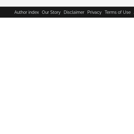
Author index
Our Story
Disclaimer
Privacy
Terms of Use