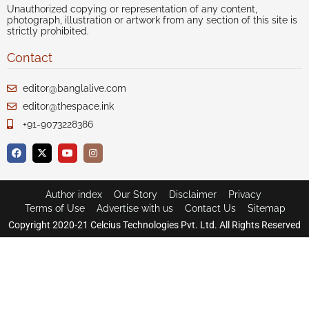
Unauthorized copying or representation of any content,
photograph, illustration or artwork from any section of this site is
strictly prohibited.
Contact
editor@banglalive.com
editor@thespace.ink
+91-9073228386
Author index
Our Story
Disclaimer
Privacy
Terms of Use
Advertise with us
Contact Us
Sitemap
Copyright 2020-21 Celcius Technologies Pvt. Ltd. All Rights Reserved