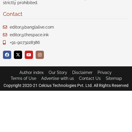
strictly prohibited.
Contact
editor@banglalive.com
editor@thespace.ink
+91-9073228386
Author index
Our Story
Disclaimer
Privacy
Terms of Use
Advertise with us
Contact Us
Sitemap
Copyright 2020-21 Celcius Technologies Pvt. Ltd. All Rights Reserved