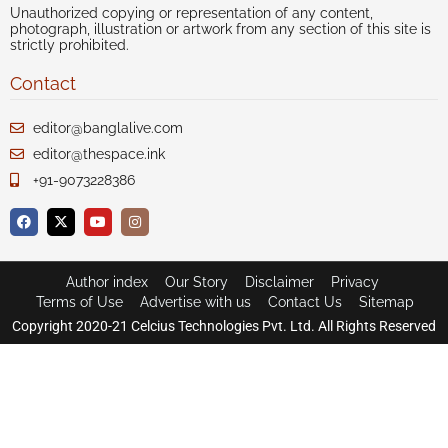
Unauthorized copying or representation of any content,
photograph, illustration or artwork from any section of this site is
strictly prohibited.
Contact
editor@banglalive.com
editor@thespace.ink
+91-9073228386
Author index
Our Story
Disclaimer
Privacy
Terms of Use
Advertise with us
Contact Us
Sitemap
Copyright 2020-21 Celcius Technologies Pvt. Ltd. All Rights Reserved