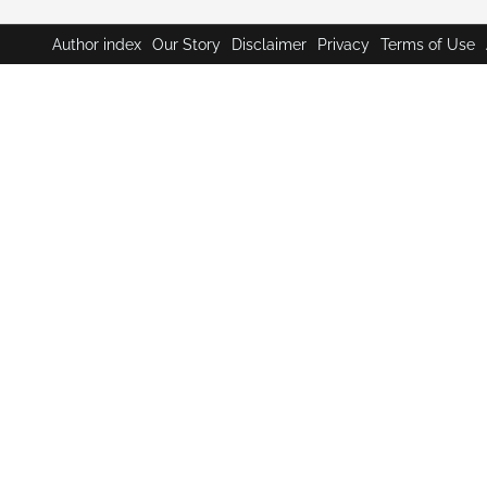
Author index
Our Story
Disclaimer
Privacy
Terms of Use