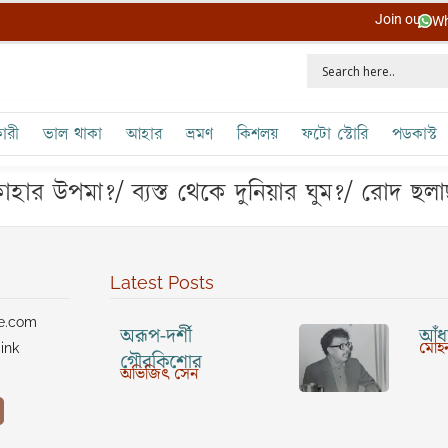
Join our
Wh
ারী
ভাল থাকা
আহার
ভ্রমণ
কিশলয়
ফটো স্টোরি
পডকাস্ট
বে কাহার উপমা?/ ব্যস্ত থেকে দুনিয়ার ঘুম?/ রোদ 
Latest Posts
ve.com
অরূপ-দর্শী
আঁধা
মোহন
ink
গৌরকিশোর
অভিজিৎ সেন