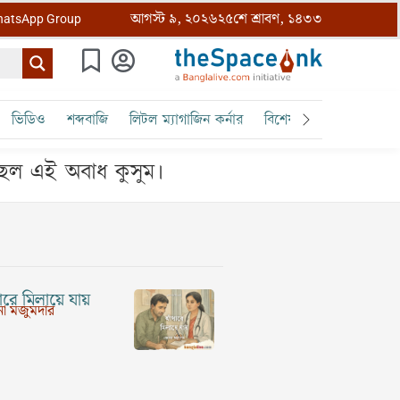
আগস্ট ৯, ২০২৬
২৫শে শ্রাবণ, ১৪৩৩
atsApp Group
ভিডিও
শব্দবাজি
লিটল ম্যাগাজিন কর্নার
বিশেষ ক্রোড়পত্র
বৈঠক
ছলাছল এই অবাধ কুসুম।
রে মিলায়ে যায়
া মজুমদার