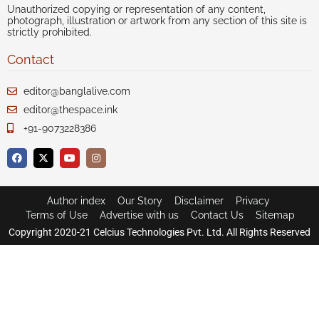
Unauthorized copying or representation of any content,
photograph, illustration or artwork from any section of this site is
strictly prohibited.
Contact
editor@banglalive.com
editor@thespace.ink
+91-9073228386
Author index
Our Story
Disclaimer
Privacy
Terms of Use
Advertise with us
Contact Us
Sitemap
Copyright 2020-21 Celcius Technologies Pvt. Ltd. All Rights Reserved