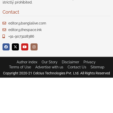
strictly prohibited.
Contact
editor@banglalive.com
editor@thespace.ink
+91-9073228386
Author index
Our Story
Disclaimer
Privacy
Terms of Use
Advertise with us
Contact Us
Sitemap
Copyright 2020-21 Celcius Technologies Pvt. Ltd. All Rights Reserved