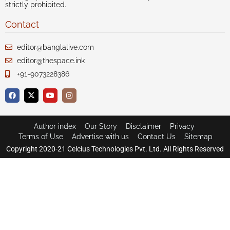
strictly prohibited.
Contact
editor@banglalive.com
editor@thespace.ink
+91-9073228386
Author index
Our Story
Disclaimer
Privacy
Terms of Use
Advertise with us
Contact Us
Sitemap
Copyright 2020-21 Celcius Technologies Pvt. Ltd. All Rights Reserved