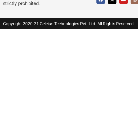
strictly prohibited.
Copyright 2020-21 Celcius Technologies Pvt. Ltd. All Rights Reserved