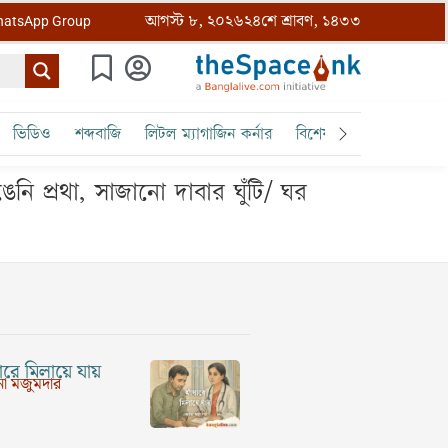
আগস্ট ৮, ২০২৬
২৪শে শ্রাবণ, ১৪৩৩
atsApp Group
ভিডিও
শব্দবাজি
লিটল ম্যাগাজিন কর্নার
বিশেষ ক্রোড়পত্র
বৈঠক
ি প্রথা, সাজানো দাবার ঘুঁটি/ ঘর
রে মিলায়ে যায়
া মজুমদার