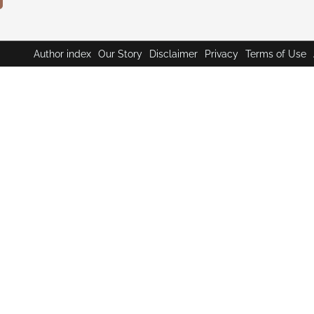
Author index
Our Story
Disclaimer
Privacy
Terms of Use