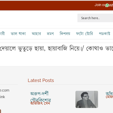
Join our
Wh
ারী
ভাল থাকা
আহার
ভ্রমণ
কিশলয়
ফটো স্টোরি
পডকাস্ট
ালে ভুতুড়ে ছায়া, ছায়াবাজি নিয়ে।/ কোথাও ভাঙেন
Latest Posts
ve.com
অরূপ-দর্শী
আঁধা
মোহন
ink
গৌরকিশোর
অভিজিৎ সেন