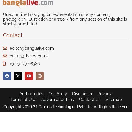
Unauthorized copying or representation of any content,
photograph, illustration or artwork from any section of this site is
strictly prohibited.
Contact
editor@banglalive.com
editor@thespace.ink
+91-9073228386
Author index
Our Story
Disclaimer
Privacy
Terms of Use
Advertise with us
Contact Us
Sitemap
Copyright 2020-21 Celcius Technologies Pvt. Ltd. All Rights Reserved