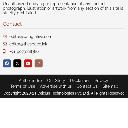
Unauthorized copying or representation of any content,
photograph, illustration or artwork from any section of this site is
strictly prohibited.
Contact
editor@banglalive.com
editor@thespace.ink
+91-9073228386
Author index
Our Story
Disclaimer
Privacy
Terms of Use
Advertise with us
Contact Us
Sitemap
Copyright 2020-21 Celcius Technologies Pvt. Ltd. All Rights Reserved