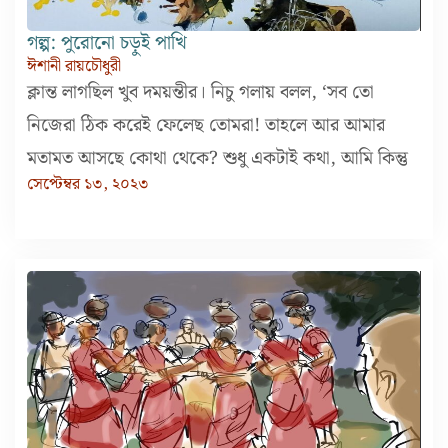
গল্প: পুরোনো চড়ুই পাখি
ঈশানী রায়চৌধুরী
ক্লান্ত লাগছিল খুব দময়ন্তীর। নিচু গলায় বলল, ‘সব তো
নিজেরা ঠিক করেই ফেলেছ তোমরা! তাহলে আর আমার
মতামত আসছে কোথা থেকে? শুধু একটাই কথা, আমি কিন্তু
সেপ্টেম্বর ১৩, ২০২৩