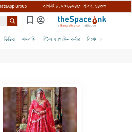
আগস্ট ৮, ২০২৬
২৪শে শ্রাবণ, ১৪৩৩
atsApp Group
ভিডিও
শব্দবাজি
লিটল ম্যাগাজিন কর্নার
বিশেষ ক্রোড়পত্র
বৈঠক