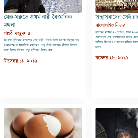
মেরু-মরুতে প্রথম নারী বৈজ্ঞানিক
সন্ত্রাসবাদের সেই র
মঙ্গলা
বাংলালাইভ নিউজ
পল্লবী মজুমদার
নভেম্বর মাসের ২৬ তারিখ, সাল ২০০৮,
হোটেলের এক ব্যাঙ্কোয়েটে চলছে নৈশ
নিঃশব্দে ইতিহাস গড়েছেন এক নারী। তাঁকে নিয়ে বিশেষ হইহল্লা নেই
দায়িত্বে ছিলেন ২৪ বছরের মল্লিকা জগ
গণমাধ্যমে বা সামাজিক মাধ্যমেও। তবু তিনি আছেন। নীরবে নিজের
চলার
কাজ নিয়ে। নিজের গড়া ইতিহাস নিয়ে। সেই
নভেম্বর ২৮, ২০১৯
ডিসেম্বর ১১, ২০১৯