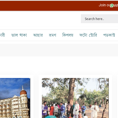
Join our
Wh
ারী
ভাল থাকা
আহার
ভ্রমণ
কিশলয়
ফটো স্টোরি
পডকাস্ট