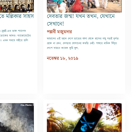
াতে মল্লিকার সাহস
দেবতার জন্ম! যখন তখন, যেখানে
সেখানে!
পল্লবী মজুমদার
মুম্বই-এর তাজ প্যালেস
ভোজের আসর। ব্যাঙ্কোয়েটের
আমাদের এই মহান দেশে ভাতের থালা থেকে শ্বাসের বায়ু যতই দুর্লভ
ড়। এমন সময়ে বাইরে গুলি
হোক না কেন, দেবতার যোগানের কমতি নেই। পাথরে খানিক সিঁদূর
লেপে সামনে কয়েক কুচি ফুল,
নভেম্বর ১৮, ২০১৯