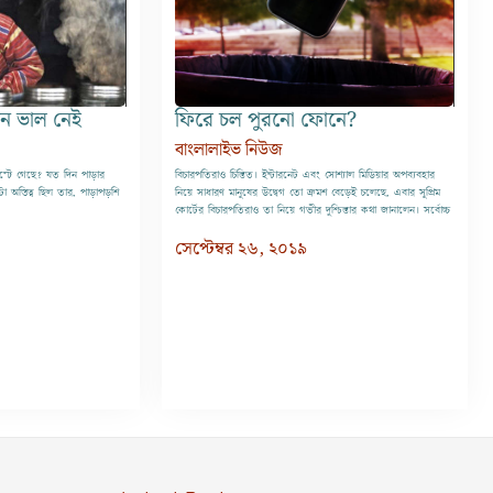
মন ভাল নেই
ফিরে চল পুরনো ফোনে?
বাংলালাইভ নিউজ
্টে গেছে? যত দিন পাড়ার
বিচারপতিরাও চিন্তিত। ইন্টারনেট এবং সোশ্যাল মিডিয়ার অপব্যবহার
অস্তিত্ব ছিল তার, পাড়াপড়শি
নিয়ে সাধারণ মানুষের উদ্বেগ তো ক্রমশ বেড়েই চলেছে, এবার সুপ্রিম
কোর্টের বিচারপতিরাও তা নিয়ে গভীর দুশ্চিন্তার কথা জানালেন। সর্বোচ্চ
সেপ্টেম্বর ২৬, ২০১৯