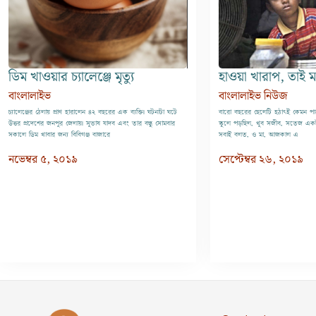
ডিম খাওয়ার চ্যালেঞ্জে মৃত্যু
হাওয়া খারাপ, তাই 
বাংলালাইভ
বাংলালাইভ নিউজ
চ্যালেঞ্জের ঠেলায় প্রাণ হারালেন ৪২ বছরের এক ব্যক্তি| ঘটনাটা ঘটে
বারো বছরের ছেলেটি হঠাৎই কেমন পাল
উত্তর প্রদেশের জনপুর জেলায়| সুভাষ যাদব এবং তার বন্ধু সোমবার
স্কুলে পড়ছিল, খুব সজীব, সতেজ একটা 
সকালে ডিম খাবার জন্য বিবিগঞ্জ বাজারে
সবাই বলত, ও মা, আজকাল এ
নভেম্বর ৫, ২০১৯
সেপ্টেম্বর ২৬, ২০১৯